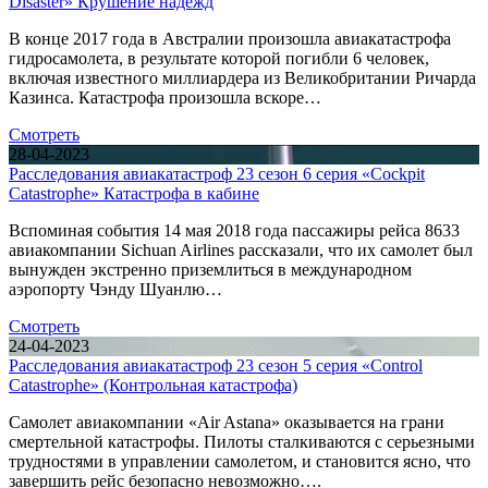
Disaster» Крушение надежд
В конце 2017 года в Австралии произошла авиакатастрофа
гидросамолета, в результате которой погибли 6 человек,
включая известного миллиардера из Великобритании Ричарда
Казинса. Катастрофа произошла вскоре…
Смотреть
28-04-2023
Расследования авиакатастроф 23 сезон 6 серия «Cockpit
Catastrophe» Катастрофа в кабине
Вспоминая события 14 мая 2018 года пассажиры рейса 8633
авиакомпании Sichuan Airlines рассказали, что их самолет был
вынужден экстренно приземлиться в международном
аэропорту Чэнду Шуанлю…
Смотреть
24-04-2023
Расследования авиакатастроф 23 сезон 5 серия «Control
Catastrophe» (Контрольная катастрофа)
Самолет авиакомпании «Air Astana» оказывается на грани
смертельной катастрофы. Пилоты сталкиваются с серьезными
трудностями в управлении самолетом, и становится ясно, что
завершить рейс безопасно невозможно….