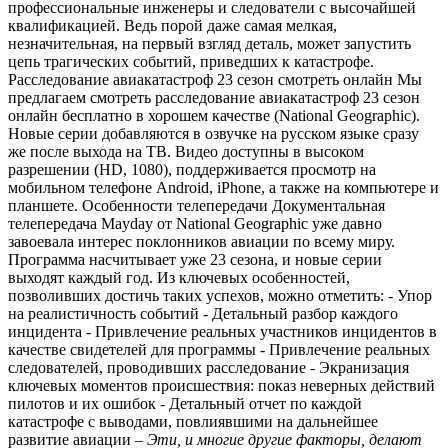
профессиональные инженеры и следователи с высочайшей
квалификацией. Ведь порой даже самая мелкая,
незначительная, на первый взгляд деталь, может запустить
цепь трагических событий, приведших к катастрофе.
Расследование авиакатастроф 23 сезон смотреть онлайн Мы
предлагаем смотреть расследование авиакатастроф 23 сезон
онлайн бесплатно в хорошем качестве (National Geographic).
Новые серии добавляются в озвучке на русском языке сразу
же после выхода на ТВ. Видео доступны в высоком
разрешении (HD, 1080), поддерживается просмотр на
мобильном телефоне Android, iPhone, а также на компьютере и
планшете. Особенности телепередачи Документальная
телепередача Mayday от National Geographic уже давно
завоевала интерес поклонников авиации по всему миру.
Программа насчитывает уже 23 сезона, и новые серии
выходят каждый год. Из ключевых особенностей,
позволивших достичь таких успехов, можно отметить: - Упор
на реалистичность событий - Детальный разбор каждого
инцидента - Привлечение реальных участников инцидентов в
качестве свидетелей для программы - Привлечение реальных
следователей, проводивших расследование - Экранизация
ключевых моментов происшествия: показ неверных действий
пилотов и их ошибок - Детальный отчет по каждой
катастрофе с выводами, повлиявшими на дальнейшее
развитие авиации
– Эти, и многие другие факторы, делают