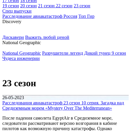
17 сезон
18 сезон
19 сезон
20 сезон
21 сезон
22 сезон
23 сезон
Спец выпуски
Расследование авиакатастроф Россия
Топ Гир
D
iscovery
Дискавери
Выжить любой ценой
N
ational Geographic
National Geographic
Разрушители легенд
Дикий тунец 9 сезон
Чудеса инженерии
23 сезон
26-05-2023
Расследования авиакатастроф 23 сезон 10 серия. Загадка над
Средиземным морем «Mystery Over The Mediterranean»
После падения самолета EgyptAir в Средиземное море,
следователи рассматривают версию возгорания в кабине
пилотов как возможную причину катастрофы. Однако