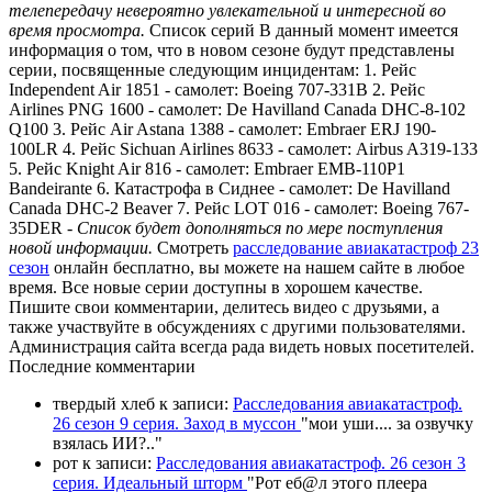
телепередачу невероятно увлекательной и интересной во
время просмотра.
Список серий В данный момент имеется
информация о том, что в новом сезоне будут представлены
серии, посвященные следующим инцидентам: 1. Рейс
Independent Air 1851 - самолет: Boeing 707-331B 2. Рейс
Airlines PNG 1600 - самолет: De Havilland Canada DHC-8-102
Q100 3. Рейс Air Astana 1388 - самолет: Embraer ERJ 190-
100LR 4. Рейс Sichuan Airlines 8633 - самолет: Airbus A319-133
5. Рейс Knight Air 816 - самолет: Embraer EMB-110P1
Bandeirante 6. Катастрофа в Сиднее - самолет: De Havilland
Canada DHC-2 Beaver 7. Рейс LOT 016 - самолет: Boeing 767-
35DER
- Список будет дополняться по мере поступления
новой информации.
Смотреть
расследование авиакатастроф 23
сезон
онлайн бесплатно, вы можете на нашем сайте в любое
время. Все новые серии доступны в хорошем качестве.
Пишите свои комментарии, делитесь видео с друзьями, а
также участвуйте в обсуждениях с другими пользователями.
Администрация сайта всегда рада видеть новых посетителей.
П
оследние комментарии
твердый хлеб
к записи:
Расследования авиакатастроф.
26 сезон 9 серия. Заход в муссон
"
мои уши.... за озвучку
взялась ИИ?
.."
рот
к записи:
Расследования авиакатастроф. 26 сезон 3
серия. Идеальный шторм
"
Рот еб@л этого плеера