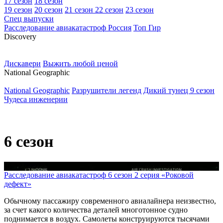
17 сезон
18 сезон
19 сезон
20 сезон
21 сезон
22 сезон
23 сезон
Спец выпуски
Расследование авиакатастроф Россия
Топ Гир
D
iscovery
Дискавери
Выжить любой ценой
N
ational Geographic
National Geographic
Разрушители легенд
Дикий тунец 9 сезон
Чудеса инженерии
6 сезон
16-12-2007
Расследование авиакатастроф 6 сезон 2 серия «Роковой
дефект»
Обычному пассажиру современного авиалайнера неизвестно,
за счет какого количества деталей многотонное судно
поднимается в воздух. Самолеты конструируются тысячами