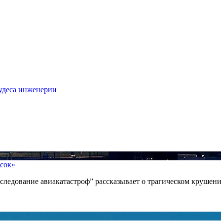
удеса инженерии
осок»
ледование авиакатастроф” рассказывает о трагическом крушении