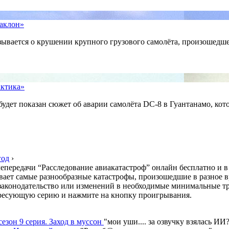
наклон»
азывается о крушении крупного грузового самолёта, произошедш
актика»
удет показан сюжет об аварии самолёта DC-8 в Гуантанамо, кот
год
›
епередачи “Расследование авиакатастроф” онлайн бесплатно и в
гивает самые разнообразные катастрофы, произошедшие в разное
в законодательство или изменений в необходимые минимальные т
тересующую серию и нажмите на кнопку проигрывания.
сезон 9 серия. Заход в муссон
"
мои уши.... за озвучку взялась ИИ