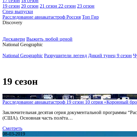
17 сезон
18 сезон
19 сезон
20 сезон
21 сезон
22 сезон
23 сезон
Спец выпуски
Расследование авиакатастроф Россия
Топ Гир
D
iscovery
Дискавери
Выжить любой ценой
N
ational Geographic
National Geographic
Разрушители легенд
Дикий тунец 9 сезон
Ч
19 сезон
15-03-2019
Расследование авиакатастроф 19 сезон 10 серия «Коронный бр
Заключительная десятая серия документальной программы “Расс
(США). Основная часть полёта…
Смотреть
08-03-2019