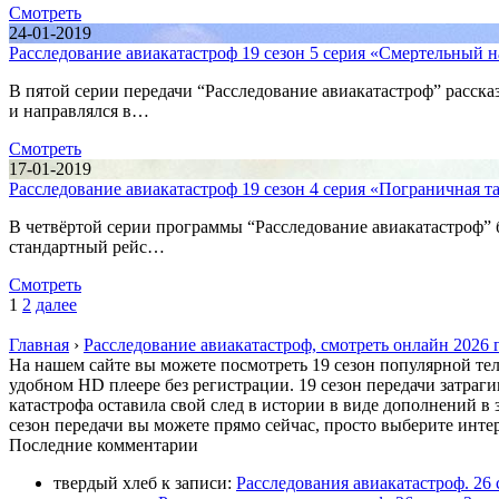
Смотреть
24-01-2019
Расследование авиакатастроф 19 сезон 5 серия «Смертельный 
В пятой серии передачи “Расследование авиакатастроф” расск
и направлялся в…
Смотреть
17-01-2019
Расследование авиакатастроф 19 сезон 4 серия «Пограничная т
В четвёртой серии программы “Расследование авиакатастроф” б
стандартный рейс…
Смотреть
1
2
далее
Главная
›
Расследование авиакатастроф, смотреть онлайн 2026 
На нашем сайте вы можете посмотреть 19 сезон популярной тел
удобном HD плеере без регистрации. 19 сезон передачи затра
катастрофа оставила свой след в истории в виде дополнений 
сезон передачи вы можете прямо сейчас, просто выберите ин
П
оследние комментарии
твердый хлеб
к записи:
Расследования авиакатастроф. 26 