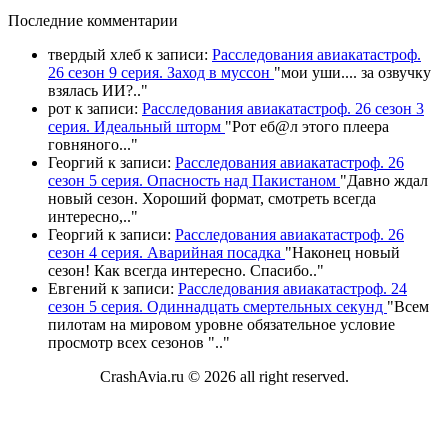
П
оследние комментарии
твердый хлеб
к записи:
Расследования авиакатастроф.
26 сезон 9 серия. Заход в муссон
"
мои уши.... за озвучку
взялась ИИ?
.."
рот
к записи:
Расследования авиакатастроф. 26 сезон 3
серия. Идеальный шторм
"
Рот еб@л этого плеера
говняного.
.."
Георгий
к записи:
Расследования авиакатастроф. 26
сезон 5 серия. Опасность над Пакистаном
"
Давно ждал
новый сезон. Хороший формат, смотреть всегда
интересно,
.."
Георгий
к записи:
Расследования авиакатастроф. 26
сезон 4 серия. Аварийная посадка
"
Наконец новый
сезон! Как всегда интересно. Спасибо
.."
Евгений
к записи:
Расследования авиакатастроф. 24
сезон 5 серия. Одиннадцать смертельных секунд
"
Всем
пилотам на мировом уровне обязательное условие
просмотр всех сезонов "
.."
CrashAvia.ru © 2026 all right reserved.