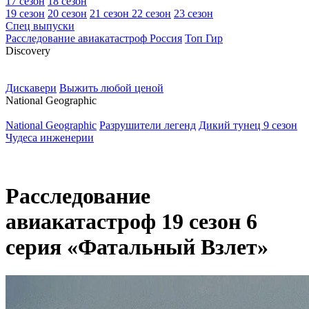
17 сезон
18 сезон
19 сезон
20 сезон
21 сезон
22 сезон
23 сезон
Спец выпуски
Расследование авиакатастроф Россия
Топ Гир
D
iscovery
Дискавери
Выжить любой ценой
N
ational Geographic
National Geographic
Разрушители легенд
Дикий тунец 9 сезон
Чудеса инженерии
Расследование
авиакатастроф 19 сезон 6
серия «Фатальный Взлет»