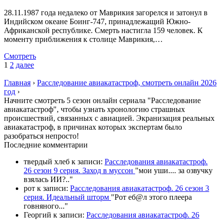
28.11.1987 года недалеко от Маврикия загорелся и затонул в
Индийском океане Боинг-747, принадлежащий Южно-
Африканской республике. Смерть настигла 159 человек. К
моменту приближения к столице Маврикия,…
Смотреть
1
2
далее
Главная
›
Расследование авиакатастроф, смотреть онлайн 2026
год
›
Начните смотреть 5 сезон онлайн сериала "Расследование
авиакатастроф", чтобы узнать хронологию страшных
происшествий, связанных с авиацией. Экранизация реальных
авиакатастроф, в причинах которых экспертам было
разобраться непросто!
П
оследние комментарии
твердый хлеб
к записи:
Расследования авиакатастроф.
26 сезон 9 серия. Заход в муссон
"
мои уши.... за озвучку
взялась ИИ?
.."
рот
к записи:
Расследования авиакатастроф. 26 сезон 3
серия. Идеальный шторм
"
Рот еб@л этого плеера
говняного.
.."
Георгий
к записи:
Расследования авиакатастроф. 26