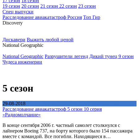
17 сезон
18 сезон
19 сезон
20 сезон
21 сезон
22 сезон
23 сезон
Спец выпуски
Расследование авиакатастроф Россия
Топ Гир
D
iscovery
Дискавери
Выжить любой ценой
N
ational Geographic
National Geographic
Разрушители легенд
Дикий тунец 9 сезон
Чудеса инженерии
5 сезон
29-08-2018
Расследование авиакатастроф 5 сезон 10 серия
«Радиомолчание»
В конце сентября 2006 г. частный самолет столкнулся с
лайнером Boeing 737, на борту которого было 154 пассажира
вместе с командой. Все погибли. Находящиеся в…