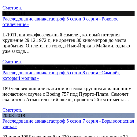
Смотреть
26-08-2018
Расследование авиакатастроф 5 сезон 9 серия «Роковое
отвлечение»
L-1011, широкофюзеляжный самолет, который потерпел
крушение 29.12.1972 г., не долетев 30 километров до места
прибытия. Он летел из города Нью-Йорка в Майами, однако
уже заходя…
Смотреть
23-08-2018
Расследование авиакатастроф 5 сезон 8 серия «Самолёт,
который молчал»
189 человек лишились жизни в самом крупном авиационном
несчастном случае с Boeing 757 под Пуэрто-Плата. Самолет
свалился в Атлантический океан, пролетев 26 км от места…
Смотреть
20-08-2018
Расследование авиакатастроф 5 сезон 7 серия «Взрывоопасная
улика»
23 июня 1985 года погибли 329 пассажиров, в том числе 22