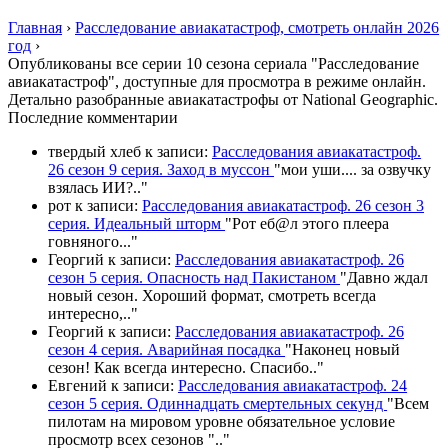
Главная
›
Расследование авиакатастроф, смотреть онлайн 2026
год
›
Опубликованы все серии 10 сезона сериала "Расследование
авиакатастроф", доступные для просмотра в режиме онлайн.
Детально разобранные авиакатастрофы от National Geographic.
П
оследние комментарии
твердый хлеб
к записи:
Расследования авиакатастроф.
26 сезон 9 серия. Заход в муссон
"
мои уши.... за озвучку
взялась ИИ?
.."
рот
к записи:
Расследования авиакатастроф. 26 сезон 3
серия. Идеальный шторм
"
Рот еб@л этого плеера
говняного.
.."
Георгий
к записи:
Расследования авиакатастроф. 26
сезон 5 серия. Опасность над Пакистаном
"
Давно ждал
новый сезон. Хороший формат, смотреть всегда
интересно,
.."
Георгий
к записи:
Расследования авиакатастроф. 26
сезон 4 серия. Аварийная посадка
"
Наконец новый
сезон! Как всегда интересно. Спасибо
.."
Евгений
к записи:
Расследования авиакатастроф. 24
сезон 5 серия. Одиннадцать смертельных секунд
"
Всем
пилотам на мировом уровне обязательное условие
просмотр всех сезонов "
.."