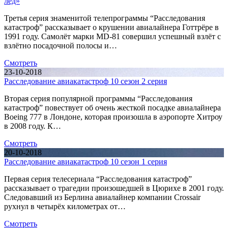
лёд»
Третья серия знаменитой телепрограммы “Расследования
катастроф” рассказывает о крушении авиалайнера Готтрёре в
1991 году. Самолёт марки MD-81 совершил успешный взлёт с
взлётно посадочной полосы и…
Смотреть
23-10-2018
Расследование авиакатастроф 10 сезон 2 серия
Вторая серия популярной программы “Расследования
катастроф” повествует об очень жесткой посадке авиалайнера
Boeing 777 в Лондоне, которая произошла в аэропорте Хитроу
в 2008 году. К…
Смотреть
20-10-2018
Расследование авиакатастроф 10 сезон 1 серия
Первая серия телесериала “Расследования катастроф”
рассказывает о трагедии произошедшей в Цюрихе в 2001 году.
Следовавший из Берлина авиалайнер компании Crossair
рухнул в четырёх километрах от…
Смотреть