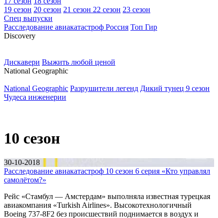
17 сезон
18 сезон
19 сезон
20 сезон
21 сезон
22 сезон
23 сезон
Спец выпуски
Расследование авиакатастроф Россия
Топ Гир
D
iscovery
Дискавери
Выжить любой ценой
N
ational Geographic
National Geographic
Разрушители легенд
Дикий тунец 9 сезон
Чудеса инженерии
10 сезон
30-10-2018
Расследование авиакатастроф 10 сезон 6 серия «Кто управлял
самолётом?»
Рейс «Стамбул — Амстердам» выполняла известная турецкая
авиакомпания «Turkish Airlines». Высокотехнологичный
Boeing 737-8F2 без происшествий поднимается в воздух и