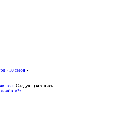
год
›
10 сезон
›
тавшие»
Следующая запись
самолётом?»