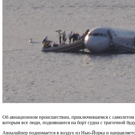
Об авиационном происшествии, приключившемся с самолетом Ai
которым все люди, поднявшиеся на борт судна с трагичной буд
Авиалайнер поднимается в воздух из Нью-Йорка и направляется