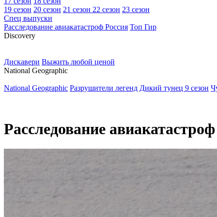
17 сезон
18 сезон
19 сезон
20 сезон
21 сезон
22 сезон
23 сезон
Спец выпуски
Расследование авиакатастроф Россия
Топ Гир
D
iscovery
Дискавери
Выжить любой ценой
N
ational Geographic
National Geographic
Разрушители легенд
Дикий тунец 9 сезон
Ч
Расследование авиакатастроф 