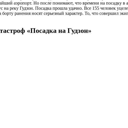
айший аэропорт. Но после понимают, что времени на посадку в
 на реку Гудзон. Посадка прошла удачно. Все 155 человек уцел
а борту ранения носят серьезный характер. То, что совершил э
тастроф «Посадка на Гудзон»