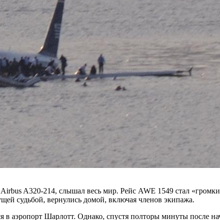
rbus A320-214, слышал весь мир. Рейс AWE 1549 стал «громким
ущей судьбой, вернулись домой, включая членов экипажа.
 в аэропорт Шарлотт. Однако, спустя полторы минуты после нач