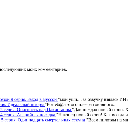
ля последующих моих комментариев.
сезон 9 серия. Заход в муссон
"
мои уши.... за озвучку взялась ИИ
серия. Идеальный шторм
"
Рот еб@л этого плеера говняного.
.."
н 5 серия. Опасность над Пакистаном
"
Давно ждал новый сезон. Х
 4 серия. Аварийная посадка
"
Наконец новый сезон! Как всегда 
н 5 серия. Одиннадцать смертельных секунд
"
Всем пилотам на ми