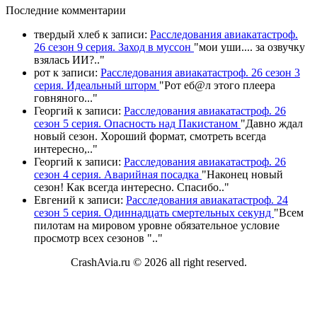
П
оследние комментарии
твердый хлеб
к записи:
Расследования авиакатастроф.
26 сезон 9 серия. Заход в муссон
"
мои уши.... за озвучку
взялась ИИ?
.."
рот
к записи:
Расследования авиакатастроф. 26 сезон 3
серия. Идеальный шторм
"
Рот еб@л этого плеера
говняного.
.."
Георгий
к записи:
Расследования авиакатастроф. 26
сезон 5 серия. Опасность над Пакистаном
"
Давно ждал
новый сезон. Хороший формат, смотреть всегда
интересно,
.."
Георгий
к записи:
Расследования авиакатастроф. 26
сезон 4 серия. Аварийная посадка
"
Наконец новый
сезон! Как всегда интересно. Спасибо
.."
Евгений
к записи:
Расследования авиакатастроф. 24
сезон 5 серия. Одиннадцать смертельных секунд
"
Всем
пилотам на мировом уровне обязательное условие
просмотр всех сезонов "
.."
CrashAvia.ru © 2026 all right reserved.