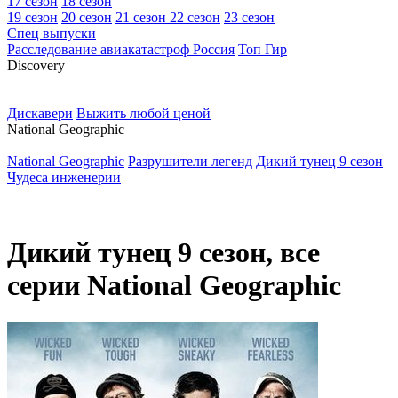
17 сезон
18 сезон
19 сезон
20 сезон
21 сезон
22 сезон
23 сезон
Спец выпуски
Расследование авиакатастроф Россия
Топ Гир
D
iscovery
Дискавери
Выжить любой ценой
N
ational Geographic
National Geographic
Разрушители легенд
Дикий тунец 9 сезон
Чудеса инженерии
Дикий тунец 9 сезон, все
серии National Geographic