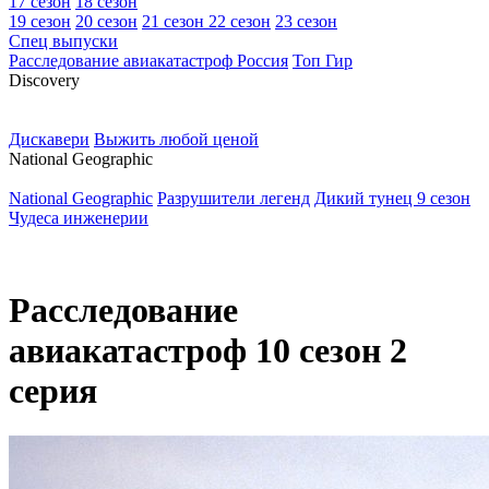
17 сезон
18 сезон
19 сезон
20 сезон
21 сезон
22 сезон
23 сезон
Спец выпуски
Расследование авиакатастроф Россия
Топ Гир
D
iscovery
Дискавери
Выжить любой ценой
N
ational Geographic
National Geographic
Разрушители легенд
Дикий тунец 9 сезон
Чудеса инженерии
Расследование
авиакатастроф 10 сезон 2
серия