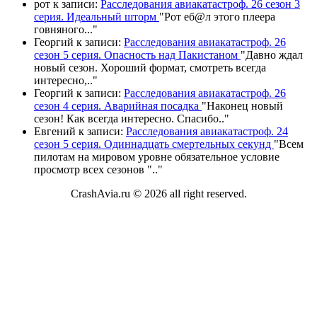
рот
к записи:
Расследования авиакатастроф. 26 сезон 3
серия. Идеальный шторм
"
Рот еб@л этого плеера
говняного.
.."
Георгий
к записи:
Расследования авиакатастроф. 26
сезон 5 серия. Опасность над Пакистаном
"
Давно ждал
новый сезон. Хороший формат, смотреть всегда
интересно,
.."
Георгий
к записи:
Расследования авиакатастроф. 26
сезон 4 серия. Аварийная посадка
"
Наконец новый
сезон! Как всегда интересно. Спасибо
.."
Евгений
к записи:
Расследования авиакатастроф. 24
сезон 5 серия. Одиннадцать смертельных секунд
"
Всем
пилотам на мировом уровне обязательное условие
просмотр всех сезонов "
.."
CrashAvia.ru © 2026 all right reserved.