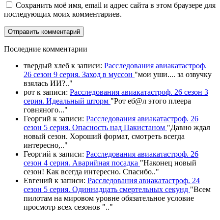
Сохранить моё имя, email и адрес сайта в этом браузере для
последующих моих комментариев.
П
оследние комментарии
твердый хлеб
к записи:
Расследования авиакатастроф.
26 сезон 9 серия. Заход в муссон
"
мои уши.... за озвучку
взялась ИИ?
.."
рот
к записи:
Расследования авиакатастроф. 26 сезон 3
серия. Идеальный шторм
"
Рот еб@л этого плеера
говняного.
.."
Георгий
к записи:
Расследования авиакатастроф. 26
сезон 5 серия. Опасность над Пакистаном
"
Давно ждал
новый сезон. Хороший формат, смотреть всегда
интересно,
.."
Георгий
к записи:
Расследования авиакатастроф. 26
сезон 4 серия. Аварийная посадка
"
Наконец новый
сезон! Как всегда интересно. Спасибо
.."
Евгений
к записи:
Расследования авиакатастроф. 24
сезон 5 серия. Одиннадцать смертельных секунд
"
Всем
пилотам на мировом уровне обязательное условие
просмотр всех сезонов "
.."