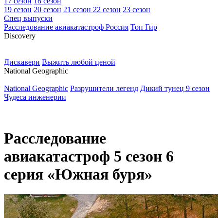
17 сезон
18 сезон
19 сезон
20 сезон
21 сезон
22 сезон
23 сезон
Спец выпуски
Расследование авиакатастроф Россия
Топ Гир
D
iscovery
Дискавери
Выжить любой ценой
N
ational Geographic
National Geographic
Разрушители легенд
Дикий тунец 9 сезон
Чудеса инженерии
Расследование
авиакатастроф 5 сезон 6
серия «Южная буря»