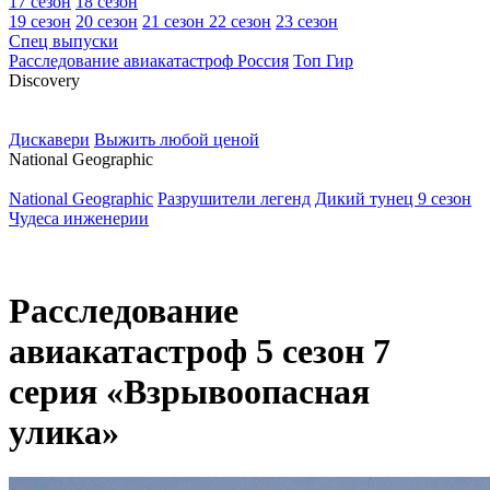
17 сезон
18 сезон
19 сезон
20 сезон
21 сезон
22 сезон
23 сезон
Спец выпуски
Расследование авиакатастроф Россия
Топ Гир
D
iscovery
Дискавери
Выжить любой ценой
N
ational Geographic
National Geographic
Разрушители легенд
Дикий тунец 9 сезон
Чудеса инженерии
Расследование
авиакатастроф 5 сезон 7
серия «Взрывоопасная
улика»