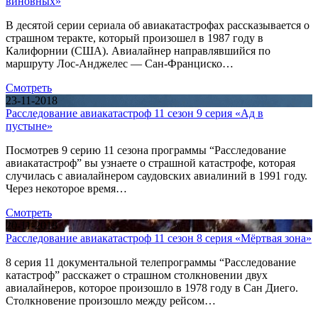
виновных»
В десятой серии сериала об авиакатастрофах рассказывается о
страшном теракте, который произошел в 1987 году в
Калифорнии (США). Авиалайнер направлявшийся по
маршруту Лос-Анджелес — Сан-Франциско…
Смотреть
23-11-2018
Расследование авиакатастроф 11 сезон 9 серия «Ад в
пустыне»
Посмотрев 9 серию 11 сезона программы “Расследование
авиакатастроф” вы узнаете о страшной катастрофе, которая
случилась с авиалайнером саудовских авиалиний в 1991 году.
Через некоторое время…
Смотреть
20-11-2018
Расследование авиакатастроф 11 сезон 8 серия «Мёртвая зона»
8 серия 11 документальной телепрограммы “Расследование
катастроф” расскажет о страшном столкновении двух
авиалайнеров, которое произошло в 1978 году в Сан Диего.
Столкновение произошло между рейсом…