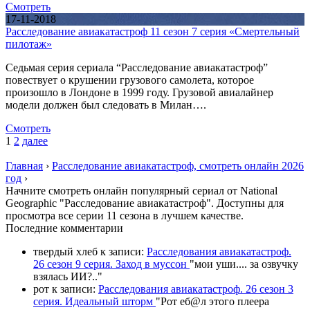
Смотреть
17-11-2018
Расследование авиакатастроф 11 сезон 7 серия «Смертельный
пилотаж»
Седьмая серия сериала “Расследование авиакатастроф”
повествует о крушении грузового самолета, которое
произошло в Лондоне в 1999 году. Грузовой авиалайнер
модели должен был следовать в Милан….
Смотреть
1
2
далее
Главная
›
Расследование авиакатастроф, смотреть онлайн 2026
год
›
Начните смотреть онлайн популярный сериал от National
Geographic "Расследование авиакатастроф". Доступны для
просмотра все серии 11 сезона в лучшем качестве.
П
оследние комментарии
твердый хлеб
к записи:
Расследования авиакатастроф.
26 сезон 9 серия. Заход в муссон
"
мои уши.... за озвучку
взялась ИИ?
.."
рот
к записи:
Расследования авиакатастроф. 26 сезон 3
серия. Идеальный шторм
"
Рот еб@л этого плеера