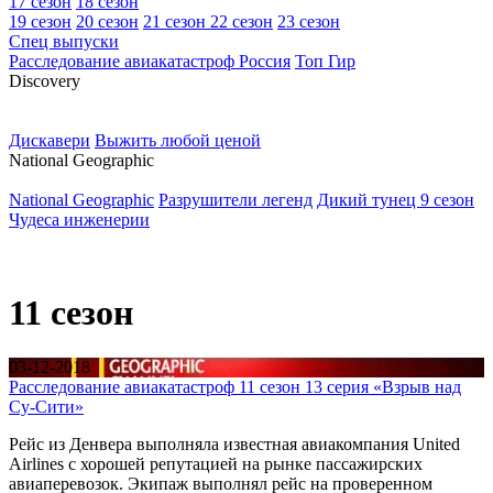
17 сезон
18 сезон
19 сезон
20 сезон
21 сезон
22 сезон
23 сезон
Спец выпуски
Расследование авиакатастроф Россия
Топ Гир
D
iscovery
Дискавери
Выжить любой ценой
N
ational Geographic
National Geographic
Разрушители легенд
Дикий тунец 9 сезон
Чудеса инженерии
11 сезон
03-12-2018
Расследование авиакатастроф 11 сезон 13 серия «Взрыв над
Су-Сити»
Рейс из Денвера выполняла известная авиакомпания United
Airlines с хорошей репутацией на рынке пассажирских
авиаперевозок. Экипаж выполнял рейс на проверенном