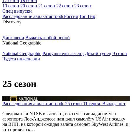
17 сезон
18 сезон
19 сезон
20 сезон
21 сезон
22 сезон
23 сезон
Спец выпуски
Расследование авиакатастроф Россия
Топ Гир
D
iscovery
Дискавери
Выжить любой ценой
N
ational Geographic
National Geographic
Разрушители легенд
Дикий тунец 9 сезон
Чудеса инженерии
25 сезон
11-06-2025
Расследования авиакатастроф. 25 сезон 11 серия. Выхода нет
Следователи NTSB выясняют, из-за чего авиадиспетчер
аэропорта Лос-Анджелеса назначил самолёту USAir посадку
на ВПП, на которой ожидал взлёта самолёт SkyWest Airlines, и
это привело к…