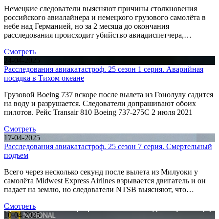
Немецкие следователи выясняют причины столкновения
российского авиалайнера и немецкого грузового самолёта в
небе над Германией, но за 2 месяца до окончания
расследования происходит убийство авиадиспетчера,…
Смотреть
24-04-2025
Расследования авиакатастроф. 25 сезон 1 серия. Аварийная
посадка в Тихом океане
Грузовой Boeing 737 вскоре после вылета из Гонолулу садится
на воду и разрушается. Следователи допрашивают обоих
пилотов. Рейс Transair 810 Boeing 737-275C 2 июля 2021
Смотреть
17-04-2025
Расследования авиакатастроф. 25 сезон 7 серия. Смертельный
подъем
Всего через несколько секунд после вылета из Милуоки у
самолёта Midwest Express Airlines взрывается двигатель и он
падает на землю, но следователи NTSB выясняют, что…
Смотреть
10-04-2025