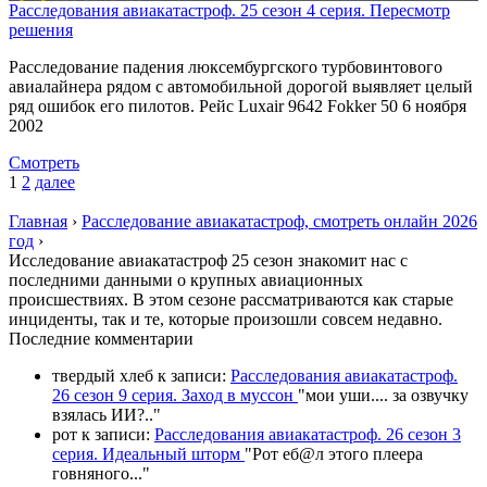
Расследования авиакатастроф. 25 сезон 4 серия. Пересмотр
решения
Расследование падения люксембургского турбовинтового
авиалайнера рядом с автомобильной дорогой выявляет целый
ряд ошибок его пилотов. Рейс Luxair 9642 Fokker 50 6 ноября
2002
Смотреть
1
2
далее
Главная
›
Расследование авиакатастроф, смотреть онлайн 2026
год
›
Исследование авиакатастроф 25 сезон знакомит нас с
последними данными о крупных авиационных
происшествиях. В этом сезоне рассматриваются как старые
инциденты, так и те, которые произошли совсем недавно.
П
оследние комментарии
твердый хлеб
к записи:
Расследования авиакатастроф.
26 сезон 9 серия. Заход в муссон
"
мои уши.... за озвучку
взялась ИИ?
.."
рот
к записи:
Расследования авиакатастроф. 26 сезон 3
серия. Идеальный шторм
"
Рот еб@л этого плеера
говняного.
.."