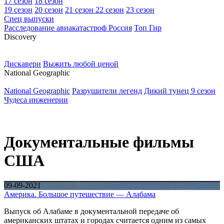
17 сезон
18 сезон
19 сезон
20 сезон
21 сезон
22 сезон
23 сезон
Спец выпуски
Расследование авиакатастроф Россия
Топ Гир
D
iscovery
Дискавери
Выжить любой ценой
N
ational Geographic
National Geographic
Разрушители легенд
Дикий тунец 9 сезон
Чудеса инженерии
Документальные фильмы
США
09-09-2021
Америка. Большое путешествие — Алабама
Выпуск об Алабаме в документальной передаче об
американских штатах и городах считается одним из самых