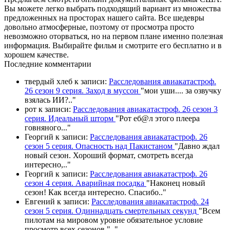
Вы можете легко выбрать подходящий вариант из множества
предложенных на просторах нашего сайта. Все шедевры
довольно атмосферные, поэтому от просмотра просто
невозможно оторваться, но на первом плане именно полезная
информация. Выбирайте фильм и смотрите его бесплатно и в
хорошем качестве.
П
оследние комментарии
твердый хлеб
к записи:
Расследования авиакатастроф.
26 сезон 9 серия. Заход в муссон
"
мои уши.... за озвучку
взялась ИИ?
.."
рот
к записи:
Расследования авиакатастроф. 26 сезон 3
серия. Идеальный шторм
"
Рот еб@л этого плеера
говняного.
.."
Георгий
к записи:
Расследования авиакатастроф. 26
сезон 5 серия. Опасность над Пакистаном
"
Давно ждал
новый сезон. Хороший формат, смотреть всегда
интересно,
.."
Георгий
к записи:
Расследования авиакатастроф. 26
сезон 4 серия. Аварийная посадка
"
Наконец новый
сезон! Как всегда интересно. Спасибо
.."
Евгений
к записи:
Расследования авиакатастроф. 24
сезон 5 серия. Одиннадцать смертельных секунд
"
Всем
пилотам на мировом уровне обязательное условие
просмотр всех сезонов "
.."