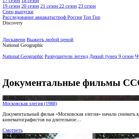
17 сезон
18 сезон
19 сезон
20 сезон
21 сезон
22 сезон
23 сезон
Спец выпуски
Расследование авиакатастроф Россия
Топ Гир
D
iscovery
Дискавери
Выжить любой ценой
N
ational Geographic
National Geographic
Разрушители легенд
Дикий тунец 9 сезон
Ч
Документальные фильмы С
30-08-2021
Московская элегия (1988)
Документальный фильм «Московская элегия» начали снимать к 
кинематографистов на длительное…
Смотреть
12-08-2021