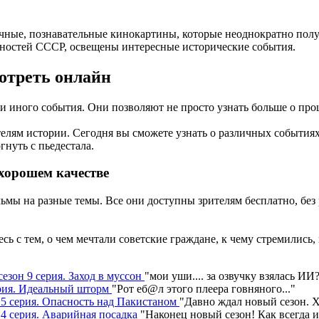
ные, познавательные кинокартины, которые неоднократно полу
чностей СССР, освещены интересные исторические события.
отреть онлайн
и иного события. Они позволяют не просто узнать больше о про
лям истории. Сегодня вы сможете узнать о различных событиях,
нуть с пьедестала.
хорошем качестве
ьмы на разные темы. Все они доступны зрителям бесплатно, без
ь с тем, о чем мечтали советские граждане, к чему стремились,
сезон 9 серия. Заход в муссон
"
мои уши.... за озвучку взялась ИИ
серия. Идеальный шторм
"
Рот еб@л этого плеера говняного.
.."
н 5 серия. Опасность над Пакистаном
"
Давно ждал новый сезон. Х
 4 серия. Аварийная посадка
"
Наконец новый сезон! Как всегда 