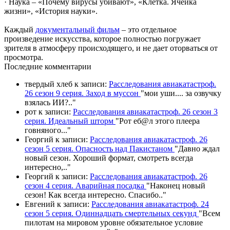
· Наука – «Почему вирусы убивают», «Клетка. Ячейка
жизни», «История науки».
Каждый
документальный фильм
– это отдельное
произведение искусства, которое полностью погружает
зрителя в атмосферу происходящего, и не дает оторваться от
просмотра.
П
оследние комментарии
твердый хлеб
к записи:
Расследования авиакатастроф.
26 сезон 9 серия. Заход в муссон
"
мои уши.... за озвучку
взялась ИИ?
.."
рот
к записи:
Расследования авиакатастроф. 26 сезон 3
серия. Идеальный шторм
"
Рот еб@л этого плеера
говняного.
.."
Георгий
к записи:
Расследования авиакатастроф. 26
сезон 5 серия. Опасность над Пакистаном
"
Давно ждал
новый сезон. Хороший формат, смотреть всегда
интересно,
.."
Георгий
к записи:
Расследования авиакатастроф. 26
сезон 4 серия. Аварийная посадка
"
Наконец новый
сезон! Как всегда интересно. Спасибо
.."
Евгений
к записи:
Расследования авиакатастроф. 24
сезон 5 серия. Одиннадцать смертельных секунд
"
Всем
пилотам на мировом уровне обязательное условие