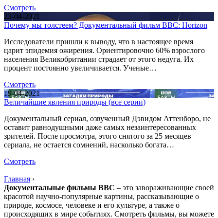
Смотреть
23-04-2021
Почему мы толстеем? Документальный фильм BBC: Horizon
Исследователи пришли к выводу, что в настоящее время
царит эпидемия ожирения. Ориентировочно 60% взрослого
населения Великобритании страдает от этого недуга. Их
процент постоянно увеличивается. Ученые…
Смотреть
19-04-2021
Величайшие явления природы (все серии)
Документальный сериал, озвученный Дэвидом Аттенборо, не
оставит равнодушными даже самых незаинтересованных
зрителей. После просмотра, этого снятого за 25 месяцев
сериала, не остается сомнений, насколько богата…
Смотреть
Главная
›
Документальные фильмы BBC
– это завораживающие своей
красотой научно-популярные картины, рассказывающие о
природе, космосе, человеке и его культуре, а также о
происходящих в мире событиях. Смотреть фильмы, вы можете