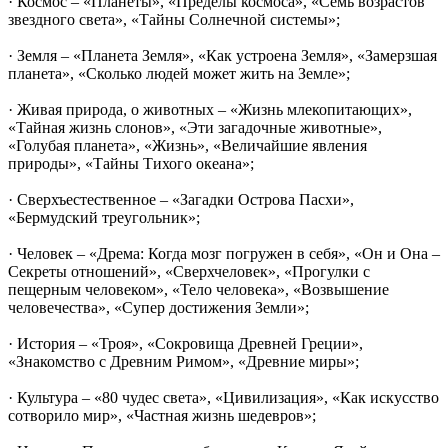
· Космос – «Планеты», «Пределы космоса», «Семь возрастов
звездного света», «Тайны Солнечной системы»;
· Земля – «Планета Земля», «Как устроена Земля», «Замерзшая
планета», «Сколько людей может жить на Земле»;
· Живая природа, о животных – «Жизнь млекопитающих»,
«Тайная жизнь слонов», «Эти загадочные животные»,
«Голубая планета», «Жизнь», «Величайшие явления
природы», «Тайны Тихого океана»;
· Сверхъестественное – «Загадки Острова Пасхи»,
«Бермудский треугольник»;
· Человек – «Дрема: Когда мозг погружен в себя», «Он и Она –
Секреты отношений», «Сверхчеловек», «Прогулки с
пещерным человеком», «Тело человека», «Возвышение
человечества», «Супер достижения Земли»;
· История – «Троя», «Сокровища Древней Греции»,
«Знакомство с Древним Римом», «Древние миры»;
· Культура – «80 чудес света», «Цивилизация», «Как искусство
сотворило мир», «Частная жизнь шедевров»;