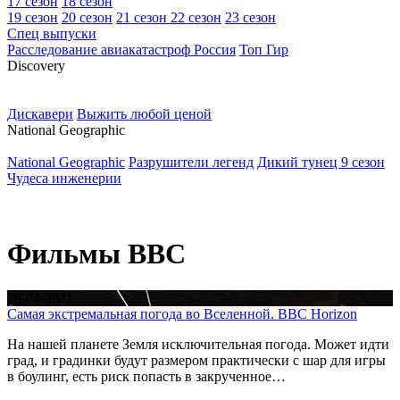
17 сезон
18 сезон
19 сезон
20 сезон
21 сезон
22 сезон
23 сезон
Спец выпуски
Расследование авиакатастроф Россия
Топ Гир
D
iscovery
Дискавери
Выжить любой ценой
N
ational Geographic
National Geographic
Разрушители легенд
Дикий тунец 9 сезон
Чудеса инженерии
Фильмы BBC
28-04-2021
Самая экстремальная погода во Вселенной. BBC Horizon
На нашей планете Земля исключительная погода. Может идти
град, и градинки будут размером практически с шар для игры
в боулинг, есть риск попасть в закрученное…