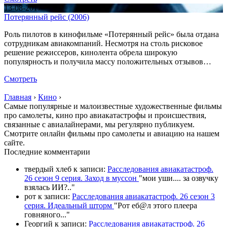
13-08-2017
Потерянный рейс (2006)
Роль пилотов в кинофильме «Потерянный рейс» была отдана
сотрудникам авиакомпаний. Несмотря на столь рисковое
решение режиссеров, кинолента обрела широкую
популярность и получила массу положительных отзывов…
Смотреть
Главная
›
Кино
›
Самые популярные и малоизвестные художественные фильмы
про самолеты, кино про авиакатастрофы и происшествия,
связанные с авиалайнерами, мы регулярно публикуем.
Смотрите онлайн фильмы про самолеты и авиацию на нашем
сайте.
П
оследние комментарии
твердый хлеб
к записи:
Расследования авиакатастроф.
26 сезон 9 серия. Заход в муссон
"
мои уши.... за озвучку
взялась ИИ?
.."
рот
к записи:
Расследования авиакатастроф. 26 сезон 3
серия. Идеальный шторм
"
Рот еб@л этого плеера
говняного.
.."
Георгий
к записи:
Расследования авиакатастроф. 26