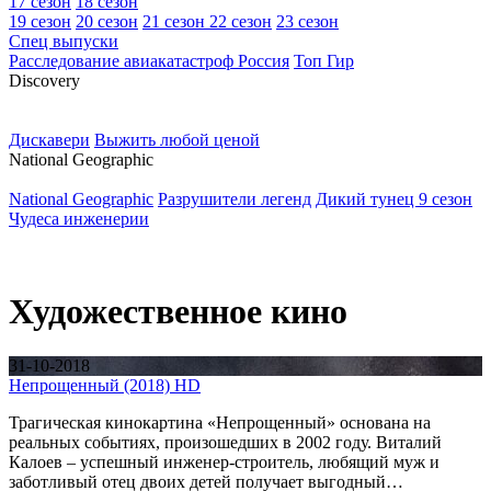
17 сезон
18 сезон
19 сезон
20 сезон
21 сезон
22 сезон
23 сезон
Спец выпуски
Расследование авиакатастроф Россия
Топ Гир
D
iscovery
Дискавери
Выжить любой ценой
N
ational Geographic
National Geographic
Разрушители легенд
Дикий тунец 9 сезон
Чудеса инженерии
Художественное кино
31-10-2018
Непрощенный (2018) HD
Трагическая кинокартина «Непрощенный» основана на
реальных событиях, произошедших в 2002 году. Виталий
Калоев – успешный инженер-строитель, любящий муж и
заботливый отец двоих детей получает выгодный…