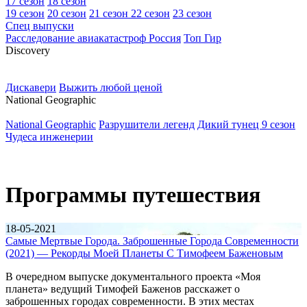
17 сезон
18 сезон
19 сезон
20 сезон
21 сезон
22 сезон
23 сезон
Спец выпуски
Расследование авиакатастроф Россия
Топ Гир
D
iscovery
Дискавери
Выжить любой ценой
N
ational Geographic
National Geographic
Разрушители легенд
Дикий тунец 9 сезон
Чудеса инженерии
Программы путешествия
18-05-2021
Самые Мертвые Города. Заброшенные Города Современности
(2021) — Рекорды Моей Планеты С Тимофеем Баженовым
В очередном выпуске документального проекта «Моя
планета» ведущий Тимофей Баженов расскажет о
заброшенных городах современности. В этих местах