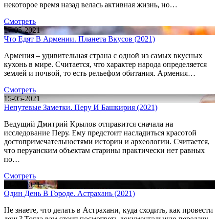
некоторое время назад велась активная жизнь, но…
Смотреть
17-05-2021
Что Едят В Армении. Планета Вкусов (2021)
Армения – удивительная страна с одной из самых вкусных
кухонь в мире. Считается, что характер народа определяется
землей и почвой, то есть рельефом обитания. Армения…
Смотреть
15-05-2021
Непутевые Заметки. Перу И Башкирия (2021)
Ведущий Дмитрий Крылов отправится сначала на
исследование Перу. Ему предстоит насладиться красотой
достопримечательностями истории и археологии. Считается,
что перуанским объектам старины практически нет равных
по…
Смотреть
14-05-2021
Один День В Городе. Астрахань (2021)
Не знаете, что делать в Астрахани, куда сходить, как провести
день? Тогда вам стоит посмотреть документальную передачу