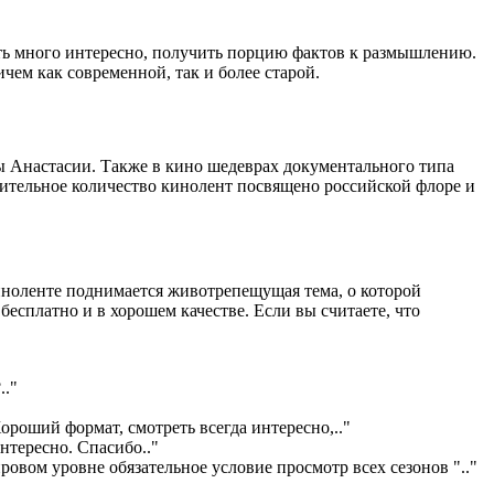
ть много интересно, получить порцию фактов к размышлению.
ем как современной, так и более старой.
ы Анастасии. Также в кино шедеврах документального типа
чительное количество кинолент посвящено российской флоре и
киноленте поднимается животрепещущая тема, о которой
бесплатно и в хорошем качестве. Если вы считаете, что
?
.."
ороший формат, смотреть всегда интересно,
.."
интересно. Спасибо
.."
ровом уровне обязательное условие просмотр всех сезонов "
.."