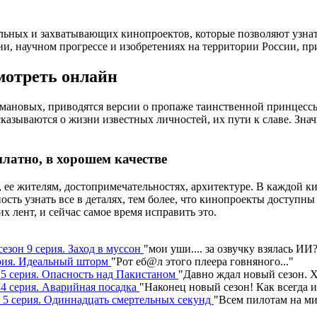
льных и захватывающих кинопроектов, которые позволяют узна
 научном прогрессе и изобретениях на территории России, прич
мотреть онлайн
омановых, приводятся версии о пропаже таинственной принцесс
казываются о жизни известных личностей, их пути к славе. Зна
латно, в хорошем качестве
, ее жителям, достопримечательностях, архитектуре. В каждой 
сть узнать все в деталях, тем более, что кинопроекты доступны 
х лент, и сейчас самое время исправить это.
сезон 9 серия. Заход в муссон
"
мои уши.... за озвучку взялась ИИ
серия. Идеальный шторм
"
Рот еб@л этого плеера говняного.
.."
н 5 серия. Опасность над Пакистаном
"
Давно ждал новый сезон. Х
 4 серия. Аварийная посадка
"
Наконец новый сезон! Как всегда 
н 5 серия. Одиннадцать смертельных секунд
"
Всем пилотам на ми