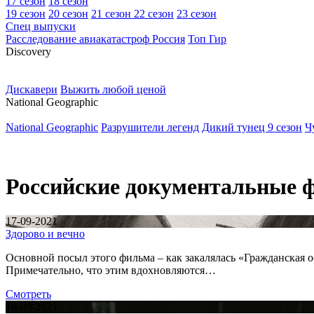
17 сезон
18 сезон
19 сезон
20 сезон
21 сезон
22 сезон
23 сезон
Спец выпуски
Расследование авиакатастроф Россия
Топ Гир
D
iscovery
Дискавери
Выжить любой ценой
N
ational Geographic
National Geographic
Разрушители легенд
Дикий тунец 9 сезон
Ч
Российские документальные
17-09-2021
Здорово и вечно
Основной посыл этого фильма – как закалялась «Гражданская 
Примечательно, что этим вдохновляются…
Смотреть
16-09-2021