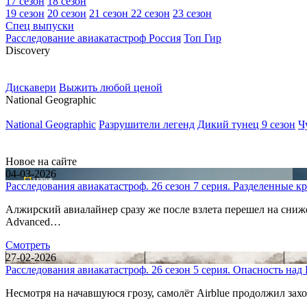
17 сезон
18 сезон
19 сезон
20 сезон
21 сезон
22 сезон
23 сезон
Спец выпуски
Расследование авиакатастроф Россия
Топ Гир
D
iscovery
Дискавери
Выжить любой ценой
N
ational Geographic
National Geographic
Разрушители легенд
Дикий тунец 9 сезон
Ч
Н
овое на сайте
04-03-2026
Расследования авиакатастроф. 26 сезон 7 серия. Разделенные к
Алжирский авиалайнер сразу же после взлета перешел на сниже
Advanced…
Смотреть
27-02-2026
Расследования авиакатастроф. 26 сезон 5 серия. Опасность на
Несмотря на начавшуюся грозу, самолёт Airblue продолжил зах