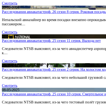
Смотреть
20-02-2026
Расследования авиакатастроф. 26 сезон 8 серия. Роковая посадк
Непальский авиалайнер во время посадки внезапно опрокидывае
пассажиром…
Смотреть
11-06-2025
Расследования авиакатастроф. 25 сезон 11 серия. Выхода нет
Следователи NTSB выясняют, из-за чего авиадиспетчер аэропор
к…
Смотреть
15-05-2025
Расследования авиакатастроф. 25 сезон 2 серия. На холостом хо
Следователи NTSB выясняют, из-за чего небольшой грузовой са
Смотреть
08-05-2025
Расследования авиакатастроф. 25 сезон 10 серия. Смертельное
Следователи NTSB выясняют, из-за чего тестовый полёт грузов