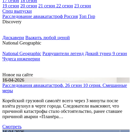
17 сезон
18 сезон
19 сезон
20 сезон
21 сезон
22 сезон
23 сезон
Спец выпуски
Расследование авиакатастроф Россия
Топ Гир
D
iscovery
Дискавери
Выжить любой ценой
N
ational Geographic
National Geographic
Разрушители легенд
Дикий тунец 9 сезон
Чудеса инженерии
Н
овое на сайте
16-04-2026
Расследования авиакатастроф. 26 сезон 10 серия. Смешанные
меры
Корейский грузовой самолёт всего через 3 минуты после
взлёта рухнул в черте города. Следователи выясняют, что
причиной катастрофы стало обстоятельство, ранее ставшее
причиной аварии «Планёра…
Смотреть
16-04-2026