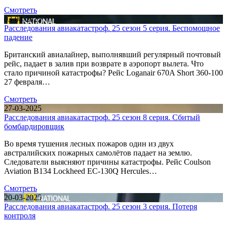
Смотреть
03-04-2025
Расследования авиакатастроф. 25 сезон 5 серия. Беспомощное
падение
Британский авиалайнер, выполнявший регулярный почтовый
рейс, падает в залив при возврате в аэропорт вылета. Что
стало причиной катастрофы? Рейс Loganair 670A Short 360-100
27 февраля…
Смотреть
27-03-2025
Расследования авиакатастроф. 25 сезон 8 серия. Сбитый
бомбардировщик
Во время тушения лесных пожаров один из двух
австралийских пожарных самолётов падает на землю.
Следователи выясняют причины катастрофы. Рейс Coulson
Aviation B134 Lockheed EC-130Q Hercules…
Смотреть
20-03-2025
Расследования авиакатастроф. 25 сезон 3 серия. Потеря
контроля