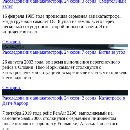
Расследования авиакатастроф. 24 сезон 3 серия. Смертельный
взлёт
16 февраля 1995 года произошла серьезная авиакатастрофа,
когда грузовой самолет DC-8 упал на землю всего через
несколько секунд после второй попытки взлета. Этот
инцидент вызвал…
Смотреть
05-04-2024
Расследования авиакатастроф. 24 сезон 7 серия. Битва за угол
26 августа 2003 года, во время выполнения перегоночного
рейса в Олбани, Нью-Йорк, самолет столкнулся с
катастрофической ситуацией вскоре после взлета, что привело
к его падению…
Смотреть
29-03-2024
Расследования авиакатастроф. 24 сезон 2 серия. Катастрофа в
Датч-Харбор
7 октября 2019 года рейс PenAir 3296, выполняемый на
самолете Saab 2000, столкнулся с серьезным инцидентом
после посадки в аэропорту Уналашки, Аляска. После того
как…