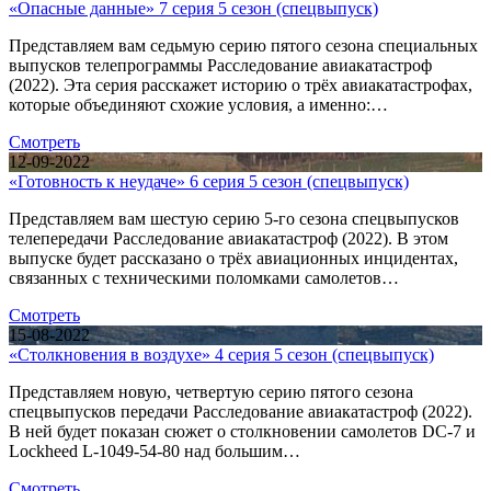
«Опасные данные» 7 серия 5 сезон (спецвыпуск)
Представляем вам седьмую серию пятого сезона специальных
выпусков телепрограммы Расследование авиакатастроф
(2022). Эта серия расскажет историю о трёх авиакатастрофах,
которые объединяют схожие условия, а именно:…
Смотреть
12-09-2022
«Готовность к неудаче» 6 серия 5 сезон (спецвыпуск)
Представляем вам шестую серию 5-го сезона спецвыпусков
телепередачи Расследование авиакатастроф (2022). В этом
выпуске будет рассказано о трёх авиационных инцидентах,
связанных с техническими поломками самолетов…
Смотреть
15-08-2022
«Столкновения в воздухе» 4 серия 5 сезон (спецвыпуск)
Представляем новую, четвертую серию пятого сезона
спецвыпусков передачи Расследование авиакатастроф (2022).
В ней будет показан сюжет о столкновении самолетов DC-7 и
Lockheed L-1049-54-80 над большим…
Смотреть