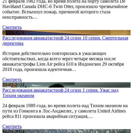
21 февраля 1982 года, во время полета на борту самолета De
Havilland Canada DHC-6 Twin Otter, произошло чрезвычайное
событие. Вспыхнул пожар, причиной которого стала
неисправность…
Смотреть
01-03-2024
Расследования авиакатастроф 24 сезон 10 серия. Смертельная
директива
История действительно повторилась в ужасающих
обстоятельствах, когда всего через четыре месяца после
авиакатастрофы Lion Air рейса 610 в Индонезии 29 октября
2018 года, произошла идентичная…
Смотреть
22-02-2024
Расследования авиакатастроф 24 сезон 1 серия. Ужас над
Тихим океаном
24 февраля 1989 года, во время полета над Тихим океаном на
пути из Гонконга в Лос-Анджелес, у самолета United Airlines
рейса 811 произошла аварийная ситуация,…
Смотреть
16-02-2024