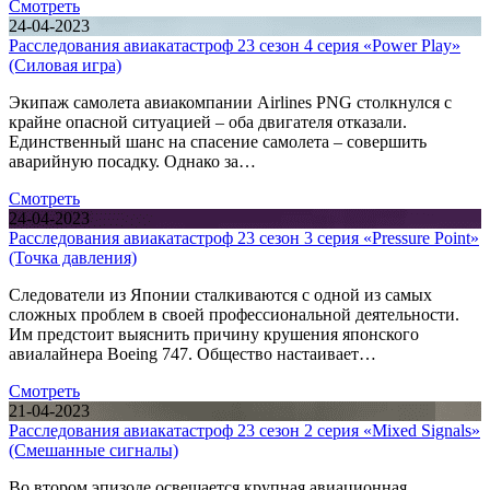
Смотреть
24-04-2023
Расследования авиакатастроф 23 сезон 4 серия «Power Play»
(Силовая игра)
Экипаж самолета авиакомпании Airlines PNG столкнулся с
крайне опасной ситуацией – оба двигателя отказали.
Единственный шанс на спасение самолета – совершить
аварийную посадку. Однако за…
Смотреть
24-04-2023
Расследования авиакатастроф 23 сезон 3 серия «Pressure Point»
(Точка давления)
Следователи из Японии сталкиваются с одной из самых
сложных проблем в своей профессиональной деятельности.
Им предстоит выяснить причину крушения японского
авиалайнера Boeing 747. Общество настаивает…
Смотреть
21-04-2023
Расследования авиакатастроф 23 сезон 2 серия «Mixed Signals»
(Смешанные сигналы)
Во втором эпизоде освещается крупная авиационная