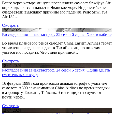
Всего через четыре минуты после взлета самолет Sriwijaya Air
опрокидывается и падает в Яванское море. Индонезийские
следователи выясняют причины его падения. Рейс Sriwijaya
Air 182…
Смотреть
13-03-2025
Расследования авиакатастроф. 25 сезон 6 серия. Хаос в кабине
Во время планового рейса самолёт China Eastern Airlines теряет
управление и едва не падает в Тихий океан, но пилотам
удаётся его посадить. Что стало причиной…
Смотреть
18-04-2024
Расследования авиакатастроф. 24 сезон 5 серия. Одиннадцать
смертельных секунд
16 февраля 1998 года произошла авиакатастрофа с участием
самолета A300 авиакомпании China Airlines во время посадки
в аэропорту Таоюань, Тайвань. Этот инцидент случился
почти через…
Смотреть
12-04-2024