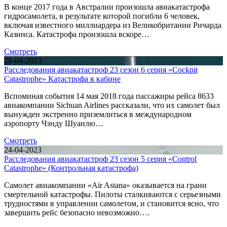
В конце 2017 года в Австралии произошла авиакатастрофа
гидросамолета, в результате которой погибли 6 человек,
включая известного миллиардера из Великобритании Ричарда
Казинса. Катастрофа произошла вскоре…
Смотреть
28-04-2023
Расследования авиакатастроф 23 сезон 6 серия «Cockpit
Catastrophe» Катастрофа в кабине
Вспоминая события 14 мая 2018 года пассажиры рейса 8633
авиакомпании Sichuan Airlines рассказали, что их самолет был
вынужден экстренно приземлиться в международном
аэропорту Чэнду Шуанлю…
Смотреть
24-04-2023
Расследования авиакатастроф 23 сезон 5 серия «Control
Catastrophe» (Контрольная катастрофа)
Самолет авиакомпании «Air Astana» оказывается на грани
смертельной катастрофы. Пилоты сталкиваются с серьезными
трудностями в управлении самолетом, и становится ясно, что
завершить рейс безопасно невозможно….