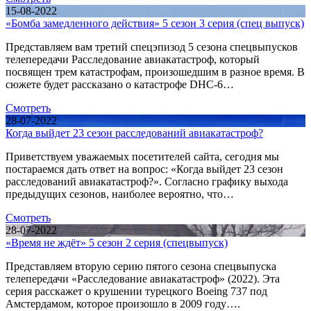
15-08-2022
«Бомба замедленного действия» 5 сезон 3 серия (спец выпуск)
Представляем вам третий спецэпизод 5 сезона спецвыпусков
телепередачи Расследование авиакатастроф, который
посвящен трем катастрофам, произошедшим в разное время. В
сюжете будет рассказано о катастрофе DHC-6…
Смотреть
28-07-2022
Когда выйдет 23 сезон расследований авиакатастроф?
Приветствуем уважаемых посетителей сайта, сегодня мы
постараемся дать ответ на вопрос: «Когда выйдет 23 сезон
расследований авиакатастроф?». Согласно графику выхода
предыдущих сезонов, наиболее вероятно, что…
Смотреть
28-07-2022
«Время не ждёт» 5 сезон 2 серия (спецвыпуск)
Представляем вторую серию пятого сезона спецвыпуска
телепередачи «Расследование авиакатастроф» (2022). Эта
серия расскажет о крушении турецкого Boeing 737 под
Амстердамом, которое произошло в 2009 году….