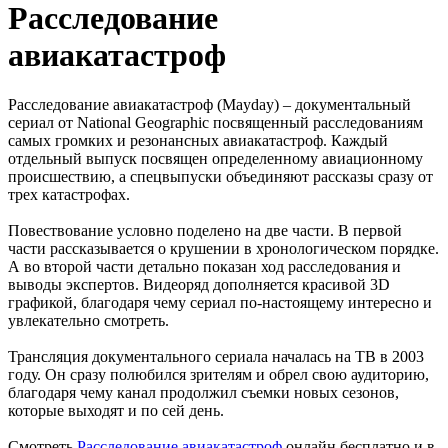
Р
асследование
авиакатастроф
Расследование авиакатастроф (Mayday) – документальный
сериал от National Geographic посвященный расследованиям
самых громких и резонансных авиакатастроф. Каждый
отдельный выпуск посвящен определенному авиационному
происшествию, а спецвыпуски объединяют рассказы сразу от
трех катастрофах.
Повествование условно поделено на две части. В первой
части рассказывается о крушении в хронологическом порядке.
А во второй части детально показан ход расследования и
выводы экспертов. Видеоряд дополняется красивой 3D
графикой, благодаря чему сериал по-настоящему интересно и
увлекательно смотреть.
Трансляция документального сериала началась на ТВ в 2003
году. Он сразу полюбился зрителям и обрел свою аудиторию,
благодаря чему канал продолжил съемки новых сезонов,
которые выходят и по сей день.
Смотреть
Расследование авиакатастроф
онлайн бесплатно и в