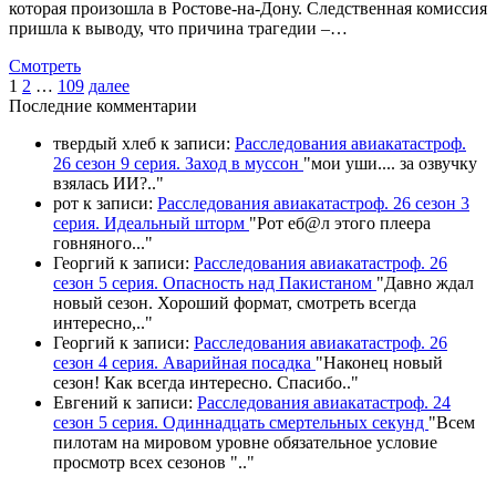
которая произошла в Ростове-на-Дону. Следственная комиссия
пришла к выводу, что причина трагедии –…
Смотреть
1
2
…
109
далее
П
оследние комментарии
твердый хлеб
к записи:
Расследования авиакатастроф.
26 сезон 9 серия. Заход в муссон
"
мои уши.... за озвучку
взялась ИИ?
.."
рот
к записи:
Расследования авиакатастроф. 26 сезон 3
серия. Идеальный шторм
"
Рот еб@л этого плеера
говняного.
.."
Георгий
к записи:
Расследования авиакатастроф. 26
сезон 5 серия. Опасность над Пакистаном
"
Давно ждал
новый сезон. Хороший формат, смотреть всегда
интересно,
.."
Георгий
к записи:
Расследования авиакатастроф. 26
сезон 4 серия. Аварийная посадка
"
Наконец новый
сезон! Как всегда интересно. Спасибо
.."
Евгений
к записи:
Расследования авиакатастроф. 24
сезон 5 серия. Одиннадцать смертельных секунд
"
Всем
пилотам на мировом уровне обязательное условие
просмотр всех сезонов "
.."