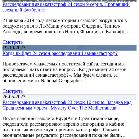
Расследования авиакатастроф 24 сезон 9 серия. Пропавший
звездный футболист
21 января 2019 года легкомоторный самолет разрушился в
воздухе и упал в Ла-Манш у острова Олдерни, Ченнел-
Айлендс, во время полета из Нанта, Франция, в Кардифф,…
Смотреть
19-10-2023
Когда выйдет 24 сезон расследований авиакатастроф?
Приветствуем уважаемых посетителей сайта, сегодня мы
постараемся дать ответ на вопрос: «Когда выйдет 24 сезон
расследований авиакатастроф?». Мы будем следить за
обновлениями от National Geographic…
Смотреть
26-05-2023
Расследования авиакатастроф 23 сезон 10 серия. Загадка над
Средиземным морем «Mystery Over The Mediterranean»
После падения самолета EgyptAir в Средиземное море,
следователи рассматривают версию возгорания в кабине
пилотов как возможную причину катастрофы. Однако
окончательные результаты расследования пока не были…