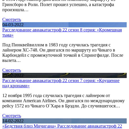
Гринсборо в Роли. Полет прошел успешно, а катастрофа
произошла…
Смотреть
04-03-2022
Расследование авиакатастроф 22 сезон 8 серия: «Кромешная
тьма»
Под Пинквейвиллом в 1983 году случилась трагедия с
лайнером ХС-748. Он двигался по маршруту из Чикаго в
Карбондейл с промежуточной точкой в Спрингфилде. После
вылета…
Смотреть
25-02-2022
Расследование авиакатастроф 22 сезон 7 серия: «Крушение
над кронами»
12 ноября 1995 года случилась трагедия с лайнером от
компании American Airlines. Он двигался по международному
рейсу 1572 из Чикаго О`Хара в Брэдли. До случившегося…
Смотреть
14-02-2022
«Бедствия близ Мичигана» Расследование авиакатастроф 22