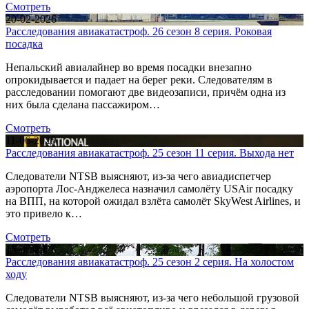
Смотреть
20-02-2026
Расследования авиакатастроф. 26 сезон 8 серия. Роковая
посадка
Непальский авиалайнер во время посадки внезапно
опрокидывается и падает на берег реки. Следователям в
расследовании помогают две видеозаписи, причём одна из
них была сделана пассажиром…
Смотреть
11-06-2025
Расследования авиакатастроф. 25 сезон 11 серия. Выхода нет
Следователи NTSB выясняют, из-за чего авиадиспетчер
аэропорта Лос-Анджелеса назначил самолёту USAir посадку
на ВПП, на которой ожидал взлёта самолёт SkyWest Airlines, и
это привело к…
Смотреть
15-05-2025
Расследования авиакатастроф. 25 сезон 2 серия. На холостом
ходу
Следователи NTSB выясняют, из-за чего небольшой грузовой