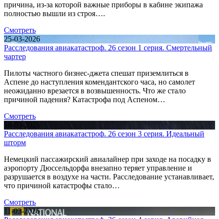
причина, из-за которой важные приборы в кабине экипажа
полностью вышли из строя….
Смотреть
25-03-2026
Расследования авиакатастроф. 26 сезон 1 серия. Смертельный
чартер
Пилоты частного бизнес-джета спешат приземлиться в
Аспене до наступления комендантского часа, но самолет
неожиданно врезается в возвышенность. Что же стало
причиной падения? Катастрофа под Аспеном…
Смотреть
18-03-2026
Расследования авиакатастроф. 26 сезон 3 серия. Идеальный
шторм
Немецкий пассажирский авиалайнер при заходе на посадку в
аэропорту Дюссельдорфа внезапно теряет управление и
разрушается в воздухе на части. Расследование устанавливает,
что причиной катастрофы стало…
Смотреть
11-03-2026