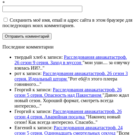
*
Сохранить моё имя, email и адрес сайта в этом браузере для
последующих моих комментариев.
П
оследние комментарии
твердый хлеб
к записи:
Расследования авиакатастроф.
26 сезон 9 серия. Заход в муссон
"
мои уши.... за озвучку
взялась ИИ?
.."
рот
к записи:
Расследования авиакатастроф. 26 сезон 3
серия. Идеальный шторм
"
Рот еб@л этого плеера
говняного.
.."
Георгий
к записи:
Расследования авиакатастроф. 26
сезон 5 серия. Опасность над Пакистаном
"
Давно ждал
новый сезон. Хороший формат, смотреть всегда
интересно,
.."
Георгий
к записи:
Расследования авиакатастроф. 26
сезон 4 серия. Аварийная посадка
"
Наконец новый
сезон! Как всегда интересно. Спасибо
.."
Евгений
к записи:
Расследования авиакатастроф. 24
сезон 5 серия. Одиннадцать смертельных секунд
"
Всем