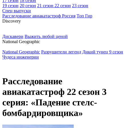
17 сезон
18 сезон
19 сезон
20 сезон
21 сезон
22 сезон
23 сезон
Спец выпуски
Расследование авиакатастроф Россия
Топ Гир
D
iscovery
Дискавери
Выжить любой ценой
N
ational Geographic
National Geographic
Разрушители легенд
Дикий тунец 9 сезон
Чудеса инженерии
Расследование
авиакатастроф 22 сезон 3
серия: «Падение стелс-
бомбардировщика»