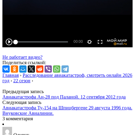
Не работает видео?
Поделиться ссылкой:
Главная
›
Расследование авиакатастроф, смотреть онлайн 2026
год
›
22 сезон
›
Предыдущая запись
Авиакатастрофа Ан-28 под Паланой. 12 сентября 2012 года
Следующая запись
Авиакатастрофа Ту-154 на Шпицбергене 29 августа 1996 года.
Внуковские Авиалинии.
3 комментария
Оливка
: