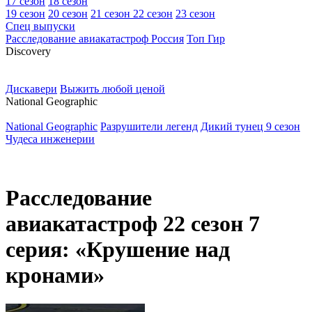
17 сезон
18 сезон
19 сезон
20 сезон
21 сезон
22 сезон
23 сезон
Спец выпуски
Расследование авиакатастроф Россия
Топ Гир
D
iscovery
Дискавери
Выжить любой ценой
N
ational Geographic
National Geographic
Разрушители легенд
Дикий тунец 9 сезон
Чудеса инженерии
Расследование
авиакатастроф 22 сезон 7
серия: «Крушение над
кронами»