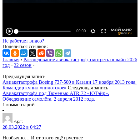
Не работает видео?
Поделиться ссылкой:
Главная
›
Расследование авиакатастроф, смотреть онлайн 2026
год
›
22 сезон
›
Предыдущая запись
Авиакатастрофа Boeing 737-500 в Казани 17 ноября 2013 года.
Командир купил «пилотское»
Следующая запись
Авиакатастрофа под Тюменью ATR-72 «ЮТэйр».
Обледенение самолёта. 2 апреля 2012 года.
1 комментарий
Арс
:
28.03.2022 в 04:27
Необычно… И от этого ещё грустнее