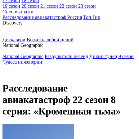
17 сезон
18 сезон
19 сезон
20 сезон
21 сезон
22 сезон
23 сезон
Спец выпуски
Расследование авиакатастроф Россия
Топ Гир
D
iscovery
Дискавери
Выжить любой ценой
N
ational Geographic
National Geographic
Разрушители легенд
Дикий тунец 9 сезон
Чудеса инженерии
Расследование
авиакатастроф 22 сезон 8
серия: «Кромешная тьма»