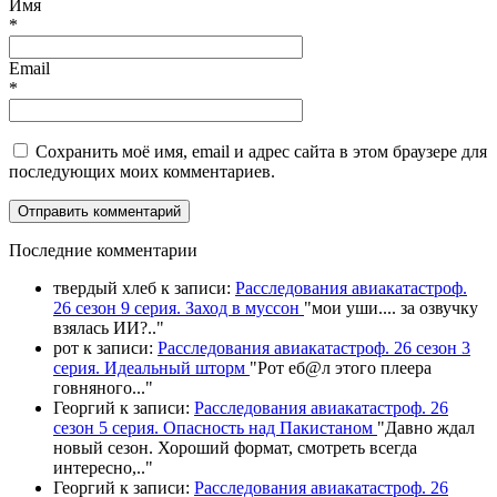
Имя
*
Email
*
Сохранить моё имя, email и адрес сайта в этом браузере для
последующих моих комментариев.
П
оследние комментарии
твердый хлеб
к записи:
Расследования авиакатастроф.
26 сезон 9 серия. Заход в муссон
"
мои уши.... за озвучку
взялась ИИ?
.."
рот
к записи:
Расследования авиакатастроф. 26 сезон 3
серия. Идеальный шторм
"
Рот еб@л этого плеера
говняного.
.."
Георгий
к записи:
Расследования авиакатастроф. 26
сезон 5 серия. Опасность над Пакистаном
"
Давно ждал
новый сезон. Хороший формат, смотреть всегда
интересно,
.."
Георгий
к записи:
Расследования авиакатастроф. 26