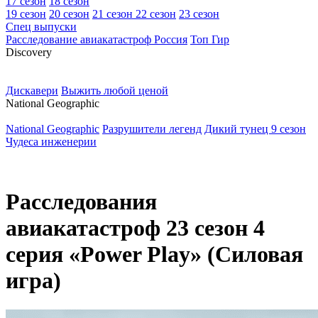
17 сезон
18 сезон
19 сезон
20 сезон
21 сезон
22 сезон
23 сезон
Спец выпуски
Расследование авиакатастроф Россия
Топ Гир
D
iscovery
Дискавери
Выжить любой ценой
N
ational Geographic
National Geographic
Разрушители легенд
Дикий тунец 9 сезон
Чудеса инженерии
Расследования
авиакатастроф 23 сезон 4
серия «Power Play» (Силовая
игра)