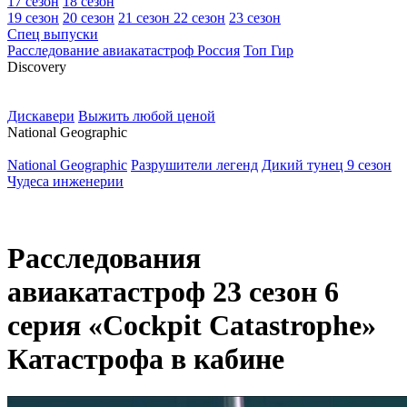
17 сезон
18 сезон
19 сезон
20 сезон
21 сезон
22 сезон
23 сезон
Спец выпуски
Расследование авиакатастроф Россия
Топ Гир
D
iscovery
Дискавери
Выжить любой ценой
N
ational Geographic
National Geographic
Разрушители легенд
Дикий тунец 9 сезон
Чудеса инженерии
Расследования
авиакатастроф 23 сезон 6
серия «Cockpit Catastrophe»
Катастрофа в кабине