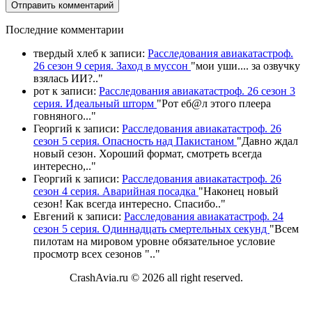
П
оследние комментарии
твердый хлеб
к записи:
Расследования авиакатастроф.
26 сезон 9 серия. Заход в муссон
"
мои уши.... за озвучку
взялась ИИ?
.."
рот
к записи:
Расследования авиакатастроф. 26 сезон 3
серия. Идеальный шторм
"
Рот еб@л этого плеера
говняного.
.."
Георгий
к записи:
Расследования авиакатастроф. 26
сезон 5 серия. Опасность над Пакистаном
"
Давно ждал
новый сезон. Хороший формат, смотреть всегда
интересно,
.."
Георгий
к записи:
Расследования авиакатастроф. 26
сезон 4 серия. Аварийная посадка
"
Наконец новый
сезон! Как всегда интересно. Спасибо
.."
Евгений
к записи:
Расследования авиакатастроф. 24
сезон 5 серия. Одиннадцать смертельных секунд
"
Всем
пилотам на мировом уровне обязательное условие
просмотр всех сезонов "
.."
CrashAvia.ru © 2026 all right reserved.