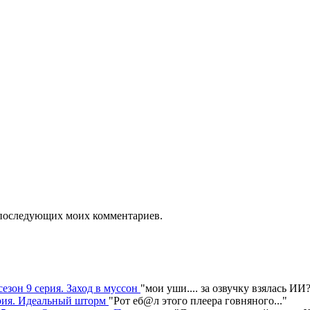
ля последующих моих комментариев.
сезон 9 серия. Заход в муссон
"
мои уши.... за озвучку взялась ИИ
серия. Идеальный шторм
"
Рот еб@л этого плеера говняного.
.."