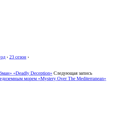
год
›
23 сезон
›
бман» «Deadly Deception»
Следующая запись
редиземным морем «Mystery Over The Mediterranean»