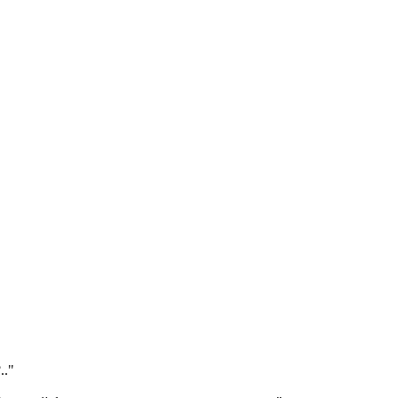
?
.."