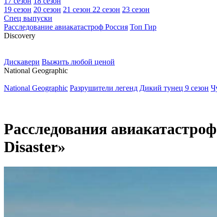
17 сезон
18 сезон
19 сезон
20 сезон
21 сезон
22 сезон
23 сезон
Спец выпуски
Расследование авиакатастроф Россия
Топ Гир
D
iscovery
Дискавери
Выжить любой ценой
N
ational Geographic
National Geographic
Разрушители легенд
Дикий тунец 9 сезон
Ч
Расследования авиакатастроф 2
Disaster»