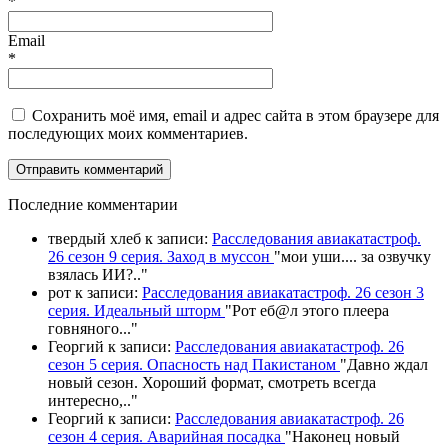
*
Email
*
Сохранить моё имя, email и адрес сайта в этом браузере для
последующих моих комментариев.
П
оследние комментарии
твердый хлеб
к записи:
Расследования авиакатастроф.
26 сезон 9 серия. Заход в муссон
"
мои уши.... за озвучку
взялась ИИ?
.."
рот
к записи:
Расследования авиакатастроф. 26 сезон 3
серия. Идеальный шторм
"
Рот еб@л этого плеера
говняного.
.."
Георгий
к записи:
Расследования авиакатастроф. 26
сезон 5 серия. Опасность над Пакистаном
"
Давно ждал
новый сезон. Хороший формат, смотреть всегда
интересно,
.."
Георгий
к записи:
Расследования авиакатастроф. 26
сезон 4 серия. Аварийная посадка
"
Наконец новый