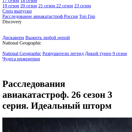
17 сезон
18 сезон
19 сезон
20 сезон
21 сезон
22 сезон
23 сезон
Спец выпуски
Расследование авиакатастроф Россия
Топ Гир
D
iscovery
Дискавери
Выжить любой ценой
N
ational Geographic
National Geographic
Разрушители легенд
Дикий тунец 9 сезон
Чудеса инженерии
Расследования
авиакатастроф. 26 сезон 3
серия. Идеальный шторм