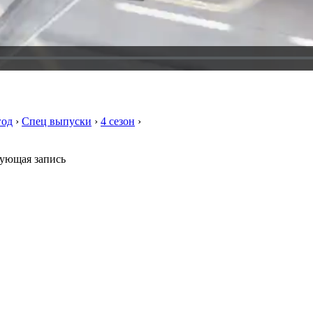
год
›
Спец выпуски
›
4 сезон
›
ующая запись