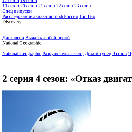
17 сезон
18 сезон
19 сезон
20 сезон
21 сезон
22 сезон
23 сезон
Спец выпуски
Расследование авиакатастроф Россия
Топ Гир
D
iscovery
Дискавери
Выжить любой ценой
N
ational Geographic
National Geographic
Разрушители легенд
Дикий тунец 9 сезон
Ч
2 серия 4 сезон: «Отказ двига