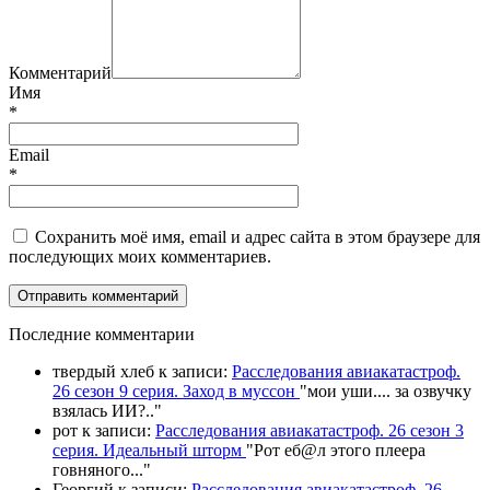
Комментарий
Имя
*
Email
*
Сохранить моё имя, email и адрес сайта в этом браузере для
последующих моих комментариев.
П
оследние комментарии
твердый хлеб
к записи:
Расследования авиакатастроф.
26 сезон 9 серия. Заход в муссон
"
мои уши.... за озвучку
взялась ИИ?
.."
рот
к записи:
Расследования авиакатастроф. 26 сезон 3
серия. Идеальный шторм
"
Рот еб@л этого плеера
говняного.
.."
Георгий
к записи:
Расследования авиакатастроф. 26