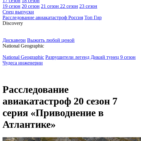
17 сезон
18 сезон
19 сезон
20 сезон
21 сезон
22 сезон
23 сезон
Спец выпуски
Расследование авиакатастроф Россия
Топ Гир
D
iscovery
Дискавери
Выжить любой ценой
N
ational Geographic
National Geographic
Разрушители легенд
Дикий тунец 9 сезон
Чудеса инженерии
Расследование
авиакатастроф 20 сезон 7
серия «Приводнение в
Атлантике»