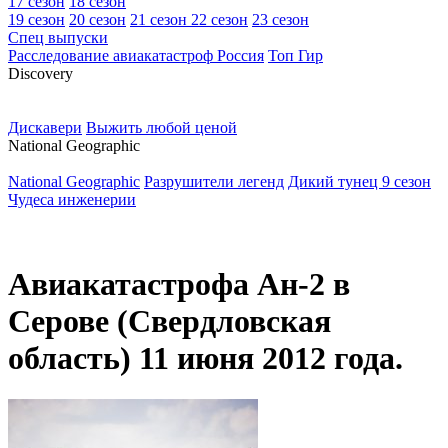
17 сезон
18 сезон
19 сезон
20 сезон
21 сезон
22 сезон
23 сезон
Спец выпуски
Расследование авиакатастроф Россия
Топ Гир
D
iscovery
Дискавери
Выжить любой ценой
N
ational Geographic
National Geographic
Разрушители легенд
Дикий тунец 9 сезон
Чудеса инженерии
Авиакатастрофа Ан-2 в
Серове (Свердловская
область) 11 июня 2012 года.