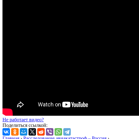
Не работает видео?
Поделиться ссылкой:
Главная
›
Расследование авиакатастроф – Россия
›