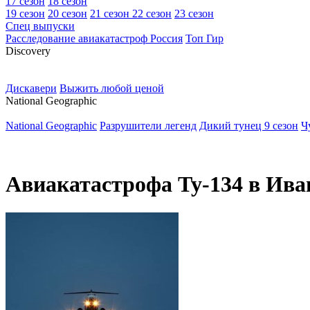
17 сезон
18 сезон
19 сезон
20 сезон
21 сезон
22 сезон
23 сезон
Спец выпуски
Расследование авиакатастроф Россия
Топ Гир
D
iscovery
Дискавери
Выжить любой ценой
N
ational Geographic
National Geographic
Разрушители легенд
Дикий тунец 9 сезон
Ч
Авиакатастрофа Ту-134 в Ивано