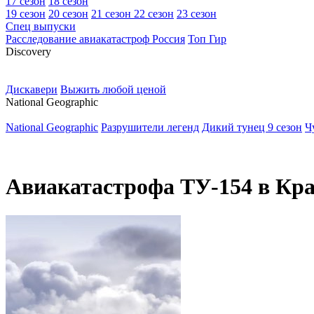
17 сезон
18 сезон
19 сезон
20 сезон
21 сезон
22 сезон
23 сезон
Спец выпуски
Расследование авиакатастроф Россия
Топ Гир
D
iscovery
Дискавери
Выжить любой ценой
N
ational Geographic
National Geographic
Разрушители легенд
Дикий тунец 9 сезон
Ч
Авиакатастрофа ТУ-154 в Кра