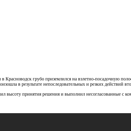
ы в Красноводск грубо приземлился на взлетно-посадочную полос
роизошла в результате непоследовательных и резких действий в
чил высоту принятия решения и выполнил несогласованные с ко