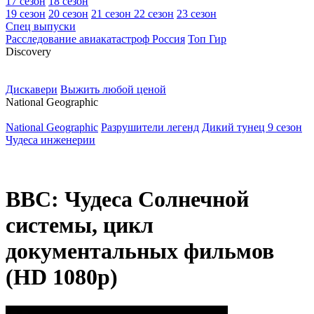
17 сезон
18 сезон
19 сезон
20 сезон
21 сезон
22 сезон
23 сезон
Спец выпуски
Расследование авиакатастроф Россия
Топ Гир
D
iscovery
Дискавери
Выжить любой ценой
N
ational Geographic
National Geographic
Разрушители легенд
Дикий тунец 9 сезон
Чудеса инженерии
BBC: Чудеса Солнечной
системы, цикл
документальных фильмов
(HD 1080p)