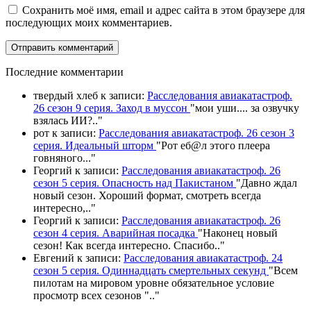
Сохранить моё имя, email и адрес сайта в этом браузере для
последующих моих комментариев.
П
оследние комментарии
твердый хлеб
к записи:
Расследования авиакатастроф.
26 сезон 9 серия. Заход в муссон
"
мои уши.... за озвучку
взялась ИИ?
.."
рот
к записи:
Расследования авиакатастроф. 26 сезон 3
серия. Идеальный шторм
"
Рот еб@л этого плеера
говняного.
.."
Георгий
к записи:
Расследования авиакатастроф. 26
сезон 5 серия. Опасность над Пакистаном
"
Давно ждал
новый сезон. Хороший формат, смотреть всегда
интересно,
.."
Георгий
к записи:
Расследования авиакатастроф. 26
сезон 4 серия. Аварийная посадка
"
Наконец новый
сезон! Как всегда интересно. Спасибо
.."
Евгений
к записи:
Расследования авиакатастроф. 24
сезон 5 серия. Одиннадцать смертельных секунд
"
Всем
пилотам на мировом уровне обязательное условие
просмотр всех сезонов "
.."