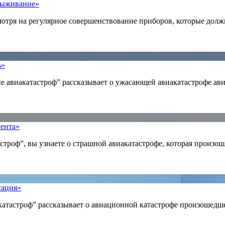
 выживание»
мотря на регулярное совершенствование приборов, которые долж
ь»
ие авиакатастроф” рассказывает о ужасающей авиакатастрофе ави
дента»
троф”, вы узнаете о страшной авиакатастрофе, которая произош
сация»
атастроф” рассказывает о авиационной катастрофе произошедше