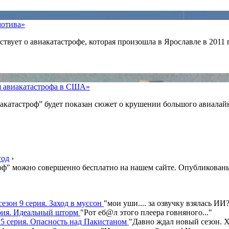
мотива»
твует о авиакатастрофе, которая произошла в Ярославле в 2011 
ая авиакатастрофа в США»
акатастроф” будет показан сюжет о крушении большого авиалайн
год
›
оф" можно совершенно бесплатно на нашем сайте. Опубликованы 
сезон 9 серия. Заход в муссон
"
мои уши.... за озвучку взялась ИИ
серия. Идеальный шторм
"
Рот еб@л этого плеера говняного.
.."
н 5 серия. Опасность над Пакистаном
"
Давно ждал новый сезон. Х