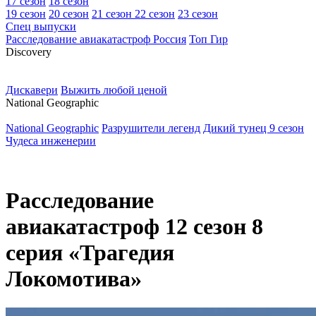
17 сезон
18 сезон
19 сезон
20 сезон
21 сезон
22 сезон
23 сезон
Спец выпуски
Расследование авиакатастроф Россия
Топ Гир
D
iscovery
Дискавери
Выжить любой ценой
N
ational Geographic
National Geographic
Разрушители легенд
Дикий тунец 9 сезон
Чудеса инженерии
Расследование
авиакатастроф 12 сезон 8
серия «Трагедия
Локомотива»