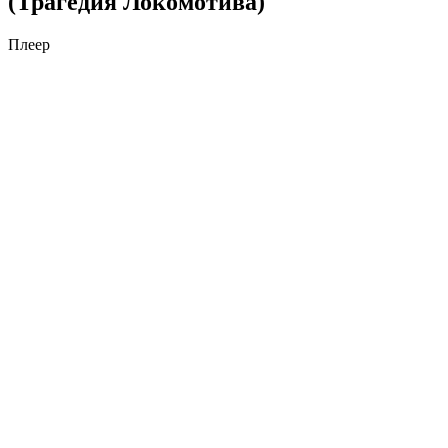
(Трагедия Локомотива)
Плеер