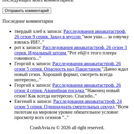
П
оследние комментарии
твердый хлеб
к записи:
Расследования авиакатастроф.
26 сезон 9 серия. Заход в муссон
"
мои уши.... за озвучку
взялась ИИ?
.."
рот
к записи:
Расследования авиакатастроф. 26 сезон 3
серия. Идеальный шторм
"
Рот еб@л этого плеера
говняного.
.."
Георгий
к записи:
Расследования авиакатастроф. 26
сезон 5 серия. Опасность над Пакистаном
"
Давно ждал
новый сезон. Хороший формат, смотреть всегда
интересно,
.."
Георгий
к записи:
Расследования авиакатастроф. 26
сезон 4 серия. Аварийная посадка
"
Наконец новый
сезон! Как всегда интересно. Спасибо
.."
Евгений
к записи:
Расследования авиакатастроф. 24
сезон 5 серия. Одиннадцать смертельных секунд
"
Всем
пилотам на мировом уровне обязательное условие
просмотр всех сезонов "
.."
CrashAvia.ru © 2026 all right reserved.