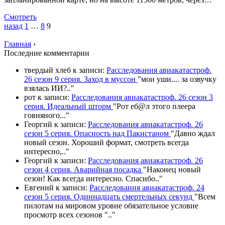
Смотреть
назад
1
…
8
9
Главная
›
П
оследние комментарии
твердый хлеб
к записи:
Расследования авиакатастроф.
26 сезон 9 серия. Заход в муссон
"
мои уши.... за озвучку
взялась ИИ?
.."
рот
к записи:
Расследования авиакатастроф. 26 сезон 3
серия. Идеальный шторм
"
Рот еб@л этого плеера
говняного.
.."
Георгий
к записи:
Расследования авиакатастроф. 26
сезон 5 серия. Опасность над Пакистаном
"
Давно ждал
новый сезон. Хороший формат, смотреть всегда
интересно,
.."
Георгий
к записи:
Расследования авиакатастроф. 26
сезон 4 серия. Аварийная посадка
"
Наконец новый
сезон! Как всегда интересно. Спасибо
.."
Евгений
к записи:
Расследования авиакатастроф. 24
сезон 5 серия. Одиннадцать смертельных секунд
"
Всем
пилотам на мировом уровне обязательное условие
просмотр всех сезонов "
.."