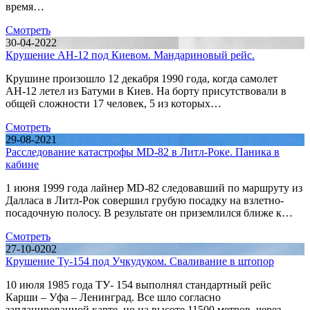
время…
Смотреть
30-04-2022
Крушение АН-12 под Киевом. Мандариновый рейс.
Крушине произошло 12 декабря 1990 года, когда самолет
АН-12 летел из Батуми в Киев. На борту присутствовали в
общей сложности 17 человек, 5 из которых…
Смотреть
29-08-2021
Расследование катастрофы MD-82 в Литл-Роке. Паника в
кабине
1 июня 1999 года лайнер MD-82 следовавший по маршруту из
Далласа в Литл-Рок совершил грубую посадку на взлетно-
посадочную полосу. В результате он приземлился ближе к…
Смотреть
27-10-0202
Крушение Ту-154 под Учкудуком. Сваливание в штопор
10 июля 1985 года ТУ- 154 выполнял стандартный рейс
Карши – Уфа – Ленинград. Все шло согласно
запланированной карте, но на высоте 11500 метров, через…