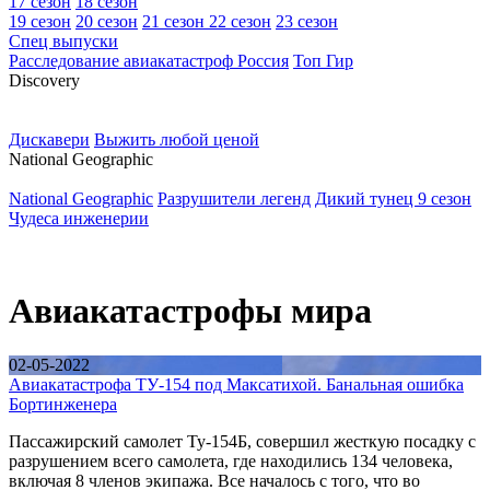
17 сезон
18 сезон
19 сезон
20 сезон
21 сезон
22 сезон
23 сезон
Спец выпуски
Расследование авиакатастроф Россия
Топ Гир
D
iscovery
Дискавери
Выжить любой ценой
N
ational Geographic
National Geographic
Разрушители легенд
Дикий тунец 9 сезон
Чудеса инженерии
Авиакатастрофы мира
02-05-2022
Авиакатастрофа ТУ-154 под Максатихой. Банальная ошибка
Бортинженера
Пассажирский самолет Ту-154Б, совершил жесткую посадку с
разрушением всего самолета, где находились 134 человека,
включая 8 членов экипажа. Все началось с того, что во