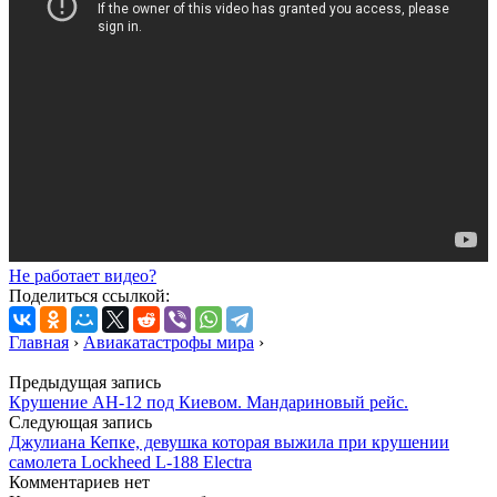
Не работает видео?
Поделиться ссылкой:
Главная
›
Авиакатастрофы мира
›
Предыдущая запись
Крушение АН-12 под Киевом. Мандариновый рейс.
Следующая запись
Джулиана Кепке, девушка которая выжила при крушении
самолета Lockheed L-188 Electra
Комментариев нет