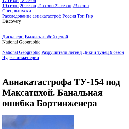
17 сезон
18 сезон
19 сезон
20 сезон
21 сезон
22 сезон
23 сезон
Спец выпуски
Расследование авиакатастроф Россия
Топ Гир
D
iscovery
Дискавери
Выжить любой ценой
N
ational Geographic
National Geographic
Разрушители легенд
Дикий тунец 9 сезон
Чудеса инженерии
Авиакатастрофа ТУ-154 под
Максатихой. Банальная
ошибка Бортинженера