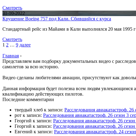
Смотреть
31-10-2022
Крушение Boeing 757 под Кали. Сбившийся с курса
Стандартный рейс из Майами в Кали выполнялся 20 мая 1995 г
Смотреть
1
2
…
9
далее
Главная
›
Представляем вам подборку документальных видео с расследо
самолетов за всю историю.
Видео сделаны любителями авиации, присутствуют как доволь
Данная информация будет полезна всем людям увлекающимся ав
квалификацию действующих пилотов.
П
оследние комментарии
твердый хлеб
к записи:
Расследования авиакатастроф. 26 
рот
к записи:
Расследования авиакатастроф. 26 сезон 3 
Георгий
к записи:
Расследования авиакатастроф. 26 сезо
Георгий
к записи:
Расследования авиакатастроф. 26 сезон
Евгений
к записи:
Расследования авиакатастроф. 24 сезо