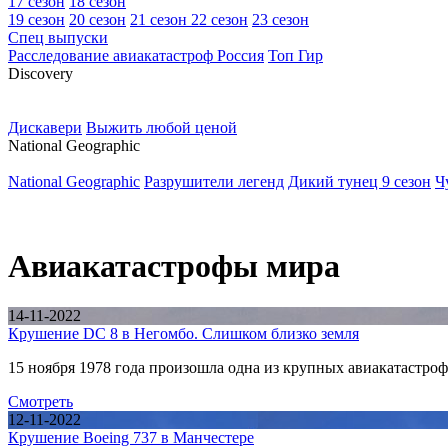
17 сезон
18 сезон
19 сезон
20 сезон
21 сезон
22 сезон
23 сезон
Спец выпуски
Расследование авиакатастроф Россия
Топ Гир
D
iscovery
Дискавери
Выжить любой ценой
N
ational Geographic
National Geographic
Разрушители легенд
Дикий тунец 9 сезон
Ч
Авиакатастрофы мира
14-11-2022
Крушение DC 8 в Негомбо. Слишком близко земля
15 ноября 1978 года произошла одна из крупных авиакатастр
Смотреть
12-11-2022
Крушение Boeing 737 в Манчестере