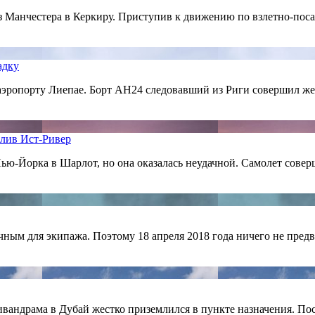
 из Манчестера в Керкиру. Приступив к движению по взлетно-по
адку
в аэропорту Лиепае. Борт АН24 следовавший из Риги совершил 
олив Ист-Ривер
 Нью-Йорка в Шарлот, но она оказалась неудачной. Самолет сов
ым для экипажа. Поэтому 18 апреля 2018 года ничего не предв
ривандрама в Дубай жестко приземлился в пункте назначения. П