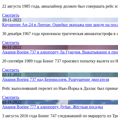
22 августа 1985 года, авиалайнер должен был совершать рейс
Смотреть
10-11-2022
Крушение Ан-24 в Лиепае. Ошибки экипажа при заходе на пос
30 декабря 1967 года произошла трагическая авиакатастрофа 
Смотреть
06-11-2022
Авария Boeing 737 в аэропорту Ла Гуардия. Выкатывание в пр
20 сентября 1989 года Боинг 737 произвел попытку вылета из
Смотреть
02-11-2022
Авария Boeing 737 над Бернвиллем. Разрушение двигателя
Рейс выполнявший перелет из Нью-Йорка в Даллас был привычн
Смотреть
01-11-2022
Авария Boeing 777 в аэропорту Дубае. Жёсткая посадка
3 августа 2016 года Боинг 747 следовавший по маршруту из Т