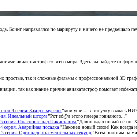
ода. Боинг направлялся по маршруту и ничего не предвещало п
ваниями авиакатастроф со всего мира. Здесь вы найдете инфор
но простые, так и сложные фильмы с профессиональной 3D граф
иации, так как знание причин авиакатастроф помогает избежать
сезон 9 серия. Заход в муссон
"
мои уши.... за озвучку взялась ИИ
серия. Идеальный шторм
"
Рот еб@л этого плеера говняного.
.."
н 5 серия. Опасность над Пакистаном
"
Давно ждал новый сезон. Х
 4 серия. Аварийная посадка
"
Наконец новый сезон! Как всегда 
н 5 серия. Одиннадцать смертельных секунд
"
Всем пилотам на ми