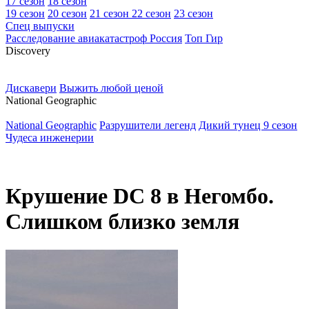
17 сезон
18 сезон
19 сезон
20 сезон
21 сезон
22 сезон
23 сезон
Спец выпуски
Расследование авиакатастроф Россия
Топ Гир
D
iscovery
Дискавери
Выжить любой ценой
N
ational Geographic
National Geographic
Разрушители легенд
Дикий тунец 9 сезон
Чудеса инженерии
Крушение DC 8 в Негомбо.
Слишком близко земля