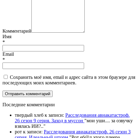
Комментарий
Имя
*
Email
*
Сохранить моё имя, email и адрес сайта в этом браузере для
последующих моих комментариев.
П
оследние комментарии
твердый хлеб
к записи:
Расследования авиакатастроф.
26 сезон 9 серия. Заход в муссон
"
мои уши.... за озвучку
взялась ИИ?
.."
рот
к записи:
Расследования авиакатастроф. 26 сезон 3
серия. Идеальный шторм
"
Рот еб@л этого плеера