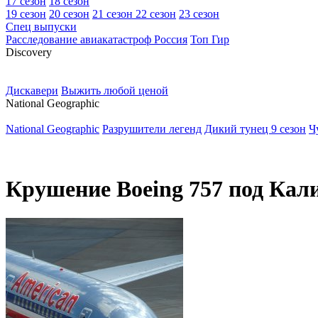
17 сезон
18 сезон
19 сезон
20 сезон
21 сезон
22 сезон
23 сезон
Спец выпуски
Расследование авиакатастроф Россия
Топ Гир
D
iscovery
Дискавери
Выжить любой ценой
N
ational Geographic
National Geographic
Разрушители легенд
Дикий тунец 9 сезон
Ч
Крушение Boeing 757 под Кал