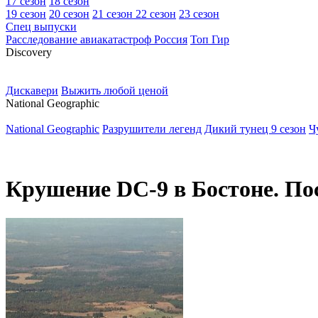
17 сезон
18 сезон
19 сезон
20 сезон
21 сезон
22 сезон
23 сезон
Спец выпуски
Расследование авиакатастроф Россия
Топ Гир
D
iscovery
Дискавери
Выжить любой ценой
N
ational Geographic
National Geographic
Разрушители легенд
Дикий тунец 9 сезон
Ч
Крушение DC-9 в Бостоне. По