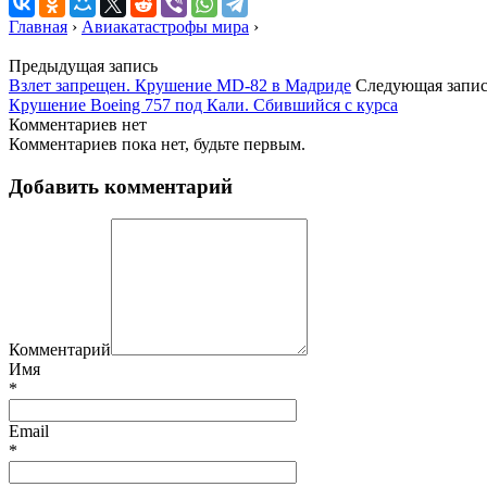
Главная
›
Авиакатастрофы мира
›
Предыдущая запись
Взлет запрещен. Крушение MD-82 в Мадриде
Следующая запис
Крушение Boeing 757 под Кали. Сбившийся с курса
Комментариев нет
Комментариев пока нет, будьте первым.
Добавить комментарий
Комментарий
Имя
*
Email
*