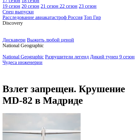
17 сезон
18 сезон
19 сезон
20 сезон
21 сезон
22 сезон
23 сезон
Спец выпуски
Расследование авиакатастроф Россия
Топ Гир
D
iscovery
Дискавери
Выжить любой ценой
N
ational Geographic
National Geographic
Разрушители легенд
Дикий тунец 9 сезон
Чудеса инженерии
Взлет запрещен. Крушение
MD-82 в Мадриде