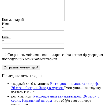
Комментарий
Имя
*
Email
*
Сохранить моё имя, email и адрес сайта в этом браузере для
последующих моих комментариев.
П
оследние комментарии
твердый хлеб
к записи:
Расследования авиакатастроф.
26 сезон 9 серия. Заход в муссон
"
мои уши.... за озвучку
взялась ИИ?
.."
рот
к записи:
Расследования авиакатастроф. 26 сезон 3
серия. Идеальный шторм
"
Рот еб@л этого плеера
говняного.
.."