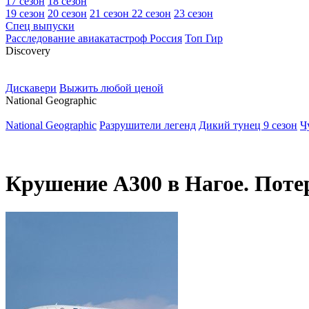
17 сезон
18 сезон
19 сезон
20 сезон
21 сезон
22 сезон
23 сезон
Спец выпуски
Расследование авиакатастроф Россия
Топ Гир
D
iscovery
Дискавери
Выжить любой ценой
N
ational Geographic
National Geographic
Разрушители легенд
Дикий тунец 9 сезон
Ч
Крушение A300 в Нагое. Поте