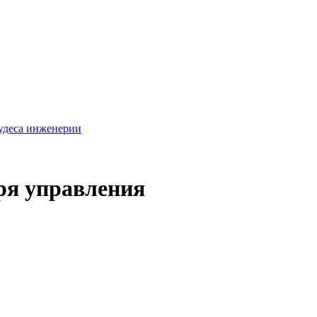
удеса инженерии
ря управления