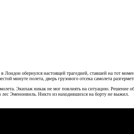
м в Лондон обернулся настоящей трагедией, ставшей на тот мом
естой минуте полета, дверь грузового отсека самолета разгерме
амолета. Экипаж никак не мог повлиять на ситуацию. Решение о
 в лес Эменонвиль. Никто из находившихся на борту не выжил.