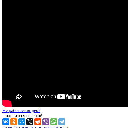
Не работает видео?
Поделиться ссылкой:
Главная
›
Авиакатастрофы мира
›