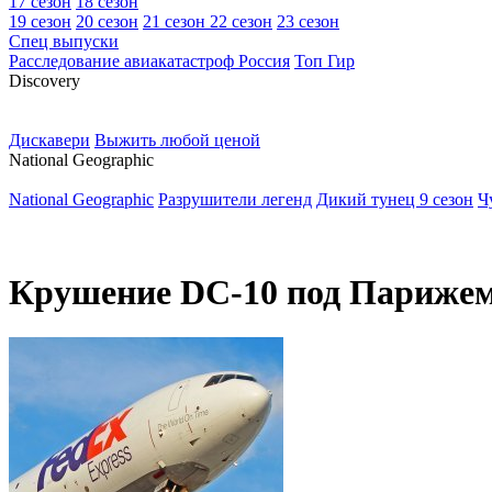
17 сезон
18 сезон
19 сезон
20 сезон
21 сезон
22 сезон
23 сезон
Спец выпуски
Расследование авиакатастроф Россия
Топ Гир
D
iscovery
Дискавери
Выжить любой ценой
N
ational Geographic
National Geographic
Разрушители легенд
Дикий тунец 9 сезон
Ч
Крушение DC-10 под Парижем