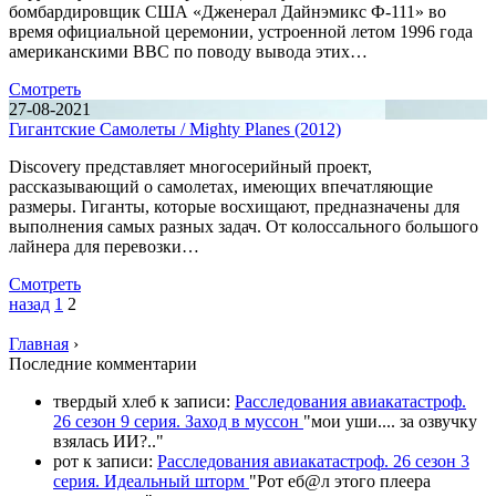
бомбардировщик США «Дженерал Дайнэмикс Ф-111» во
время официальной церемонии, устроенной летом 1996 года
американскими ВВС по поводу вывода этих…
Смотреть
27-08-2021
Гигантские Самолеты / Mighty Planes (2012)
Discovery представляет многосерийный проект,
рассказывающий о самолетах, имеющих впечатляющие
размеры. Гиганты, которые восхищают, предназначены для
выполнения самых разных задач. От колоссального большого
лайнера для перевозки…
Смотреть
назад
1
2
Главная
›
П
оследние комментарии
твердый хлеб
к записи:
Расследования авиакатастроф.
26 сезон 9 серия. Заход в муссон
"
мои уши.... за озвучку
взялась ИИ?
.."
рот
к записи:
Расследования авиакатастроф. 26 сезон 3
серия. Идеальный шторм
"
Рот еб@л этого плеера