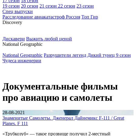
17 сезон
18 сезон
19 сезон
20 сезон
21 сезон
22 сезон
23 сезон
Спец выпуски
Расследование авиакатастроф Россия
Топ Гир
D
iscovery
Дискавери
Выжить любой ценой
N
ational Geographic
National Geographic
Разрушители легенд
Дикий тунец 9 сезон
Чудеса инженерии
Документальные фильмы
про авиацию и самолеты
28-08-2021
Знаменитые Самолеты. Дженерал Дайнемикс F-111 / Great
Planes. F 111
«Трубкозуб» — такое прозвище получил 2-местный