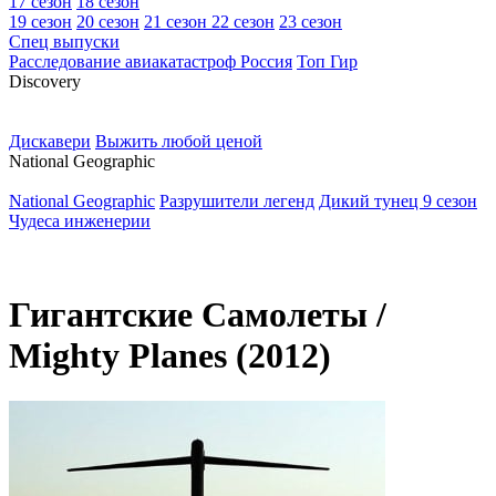
17 сезон
18 сезон
19 сезон
20 сезон
21 сезон
22 сезон
23 сезон
Спец выпуски
Расследование авиакатастроф Россия
Топ Гир
D
iscovery
Дискавери
Выжить любой ценой
N
ational Geographic
National Geographic
Разрушители легенд
Дикий тунец 9 сезон
Чудеса инженерии
Гигантские Самолеты /
Mighty Planes (2012)