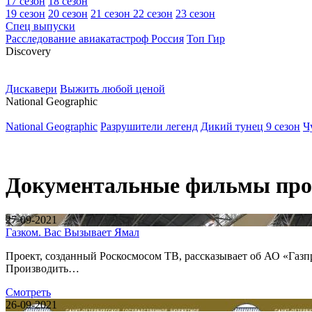
17 сезон
18 сезон
19 сезон
20 сезон
21 сезон
22 сезон
23 сезон
Спец выпуски
Расследование авиакатастроф Россия
Топ Гир
D
iscovery
Дискавери
Выжить любой ценой
N
ational Geographic
National Geographic
Разрушители легенд
Дикий тунец 9 сезон
Ч
Документальные фильмы про
27-09-2021
Газком. Вас Вызывает Ямал
Проект, созданный Роскосмосом ТВ, рассказывает об АО «Газпр
Производить…
Смотреть
26-09-2021