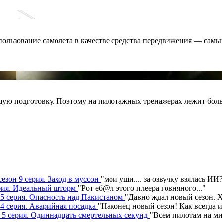
пользование самолета в качестве средства передвижения — самы
ую подготовку. Поэтому на пилотажных тренажерах лежит боль
сезон 9 серия. Заход в муссон
"
мои уши.... за озвучку взялась ИИ
серия. Идеальный шторм
"
Рот еб@л этого плеера говняного.
.."
н 5 серия. Опасность над Пакистаном
"
Давно ждал новый сезон. Х
 4 серия. Аварийная посадка
"
Наконец новый сезон! Как всегда 
н 5 серия. Одиннадцать смертельных секунд
"
Всем пилотам на ми