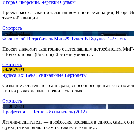
Игорь Сикорский. Чертежи Судьбы
Проект рассказывает о талантливом пионере авиации, Игоре 
тяжелой авиации….
Смотреть
25-09-2021
Фронтовой Истребитель Миг-29: Взлет В Будущее 1-2 часть
Проект знакомит аудиторию с легендарным истребителем МиГ-
«Точка опоры» (Fulcrum). Зрители узнают…
Смотреть
24-09-2021
Чудеса Xxi Века: Уникальные Вертолеты
Создание летательного аппарата, способного двигаться с помо
винтокрылая машина появилась только…
Смотреть
31-08-2021
Профессия — Летчик-Испытатель (2012)
Летчик-испытатель — профессия, входящая в список самых опа
функции выполняли сами создатели машин,…