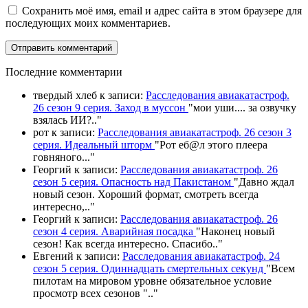
Сохранить моё имя, email и адрес сайта в этом браузере для
последующих моих комментариев.
П
оследние комментарии
твердый хлеб
к записи:
Расследования авиакатастроф.
26 сезон 9 серия. Заход в муссон
"
мои уши.... за озвучку
взялась ИИ?
.."
рот
к записи:
Расследования авиакатастроф. 26 сезон 3
серия. Идеальный шторм
"
Рот еб@л этого плеера
говняного.
.."
Георгий
к записи:
Расследования авиакатастроф. 26
сезон 5 серия. Опасность над Пакистаном
"
Давно ждал
новый сезон. Хороший формат, смотреть всегда
интересно,
.."
Георгий
к записи:
Расследования авиакатастроф. 26
сезон 4 серия. Аварийная посадка
"
Наконец новый
сезон! Как всегда интересно. Спасибо
.."
Евгений
к записи:
Расследования авиакатастроф. 24
сезон 5 серия. Одиннадцать смертельных секунд
"
Всем
пилотам на мировом уровне обязательное условие
просмотр всех сезонов "
.."