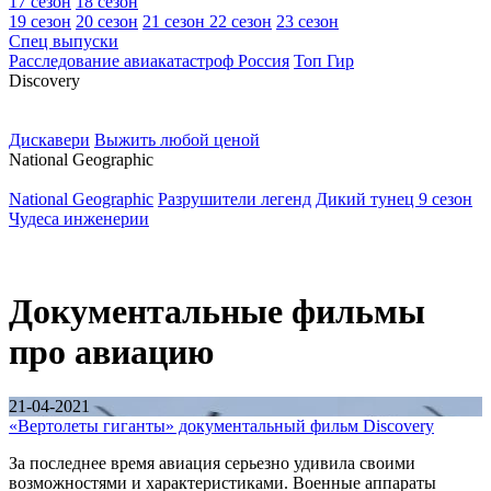
17 сезон
18 сезон
19 сезон
20 сезон
21 сезон
22 сезон
23 сезон
Спец выпуски
Расследование авиакатастроф Россия
Топ Гир
D
iscovery
Дискавери
Выжить любой ценой
N
ational Geographic
National Geographic
Разрушители легенд
Дикий тунец 9 сезон
Чудеса инженерии
Документальные фильмы
про авиацию
21-04-2021
«Вертолеты гиганты» документальный фильм Discovery
За последнее время авиация серьезно удивила своими
возможностями и характеристиками. Военные аппараты