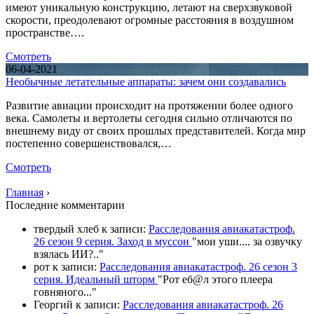
имеют уникальную конструкцию, летают на сверхзвуковой
скорости, преодолевают огромные расстояния в воздушном
пространстве….
Смотреть
06-04-2021
Необычные летательные аппараты: зачем они создавались
Развитие авиации происходит на протяжении более одного
века. Самолеты и вертолеты сегодня сильно отличаются по
внешнему виду от своих прошлых представителей. Когда мир
постепенно совершенствовался,…
Смотреть
Главная
›
П
оследние комментарии
твердый хлеб
к записи:
Расследования авиакатастроф.
26 сезон 9 серия. Заход в муссон
"
мои уши.... за озвучку
взялась ИИ?
.."
рот
к записи:
Расследования авиакатастроф. 26 сезон 3
серия. Идеальный шторм
"
Рот еб@л этого плеера
говняного.
.."
Георгий
к записи:
Расследования авиакатастроф. 26